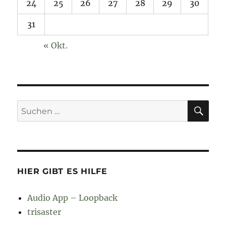
24
25
26
27
28
29
30
31
« Okt.
SU
Suchen
nach:
HIER GIBT ES HILFE
Audio App – Loopback
trisaster