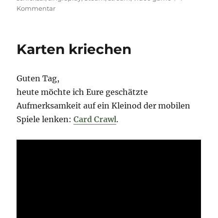
zu
Kommentar
Hand
voll
Schicksal
Karten kriechen
Guten Tag,
heute möchte ich Eure geschätzte
Aufmerksamkeit auf ein Kleinod der mobilen
Spiele lenken:
Card Crawl
.