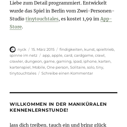
Liebe zum Detail programmiert. Entwickelt
wurde das Spiel in Berlin vom Zwei-Personen-
Studio
tinytouchtales
, es kostet 1,99 im
App-
Store
.
Autor
Veröffentlicht
Kategorien
nyck
15. März 2015
findigkeiten
,
kunst
,
spieltrieb
,
am
Schlagwörter
spinne im netz
app
,
apple
,
card
,
cardgame
,
crawl
,
crawler
,
dungeon
,
game
,
gaming
,
ipad
,
iphone
,
karten
,
kartenspiel
,
Mobile
,
One person
,
Solitaire
,
solo
,
tiny
,
zu
tinytouchtales
Schreibe einen Kommentar
Karten
kriechen
WILLKOMMEN IN DER MANIKÜRALEN
KENNENLERNSTUNDE!
lass dich treiben. tauch ein und bring glück