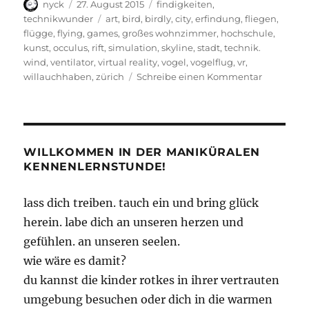
Autor
Veröffentlicht
Kategorien
nyck
27. August 2015
findigkeiten
,
am
Schlagwörter
technikwunder
art
,
bird
,
birdly
,
city
,
erfindung
,
fliegen
,
flügge
,
flying
,
games
,
großes wohnzimmer
,
hochschule
,
kunst
,
occulus
,
rift
,
simulation
,
skyline
,
stadt
,
technik.
wind
,
ventilator
,
virtual reality
,
vogel
,
vogelflug
,
vr
,
zu
willauchhaben
,
zürich
Schreibe einen Kommentar
Birdly
WILLKOMMEN IN DER MANIKÜRALEN
KENNENLERNSTUNDE!
lass dich treiben. tauch ein und bring glück
herein. labe dich an unseren herzen und
gefühlen. an unseren seelen.
wie wäre es damit?
du kannst die kinder rotkes in ihrer vertrauten
umgebung besuchen oder dich in die warmen