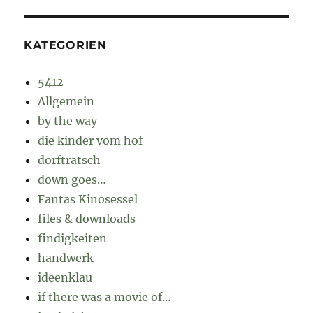
KATEGORIEN
5412
Allgemein
by the way
die kinder vom hof
dorftratsch
down goes…
Fantas Kinosessel
files & downloads
findigkeiten
handwerk
ideenklau
if there was a movie of…