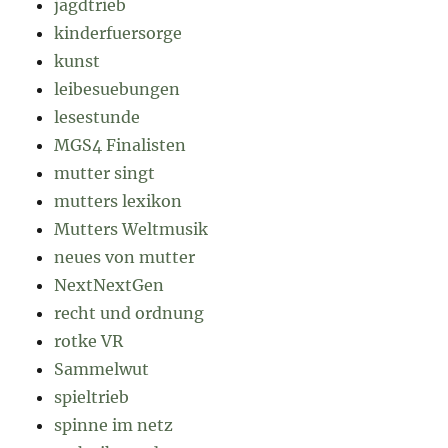
jagdtrieb
kinderfuersorge
kunst
leibesuebungen
lesestunde
MGS4 Finalisten
mutter singt
mutters lexikon
Mutters Weltmusik
neues von mutter
NextNextGen
recht und ordnung
rotke VR
Sammelwut
spieltrieb
spinne im netz