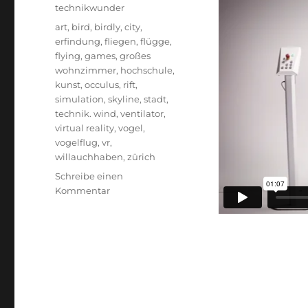
technikwunder
Schlagwörter
art
,
bird
,
birdly
,
city
,
erfindung
,
fliegen
,
flügge
,
flying
,
games
,
großes
wohnzimmer
,
hochschule
,
kunst
,
occulus
,
rift
,
simulation
,
skyline
,
stadt
,
technik. wind
,
ventilator
,
virtual reality
,
vogel
,
vogelflug
,
vr
,
willauchhaben
,
zürich
Schreibe einen
zu
Kommentar
Birdly