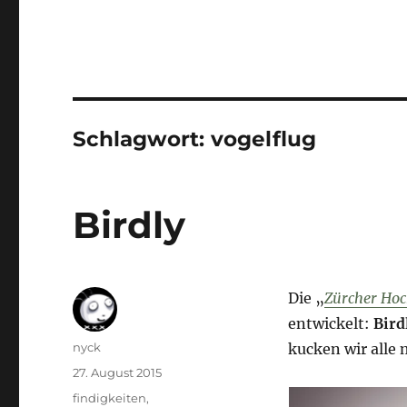
Schlagwort:
vogelflug
Birdly
Die „
Zürcher Hoc
entwickelt:
Bird
Autor
nyck
kucken wir alle 
Veröffentlicht
27. August 2015
am
Kategorien
findigkeiten
,