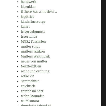
handwerk
ideenklau
if there was a movie of…
jagdtrieb
kinderfuersorge
kunst
leibesuebungen
lesestunde
MGS4 Finalisten
mutter singt
mutters lexikon
Mutters Weltmusik
neues von mutter
NextNextGen
recht und ordnung
rotke VR
Sammelwut
spieltrieb
spinne im netz
technikwunder
teufelsmoor