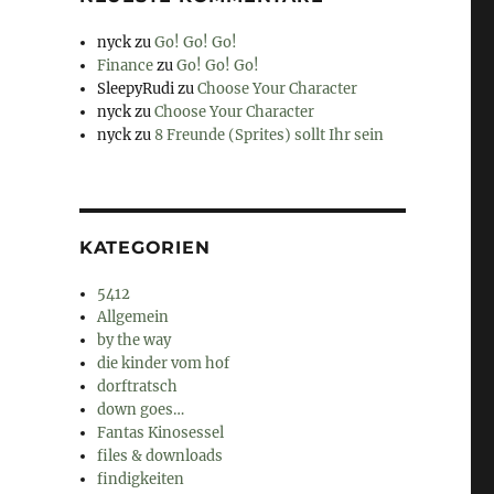
nyck
zu
Go! Go! Go!
Finance
zu
Go! Go! Go!
SleepyRudi
zu
Choose Your Character
nyck
zu
Choose Your Character
nyck
zu
8 Freunde (Sprites) sollt Ihr sein
KATEGORIEN
5412
Allgemein
by the way
die kinder vom hof
dorftratsch
down goes…
Fantas Kinosessel
files & downloads
findigkeiten