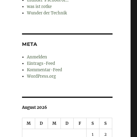
thunder's school of…
was ist rotke
Wunder der Technik
META
Anmelden
Eintrags-Feed
Kommentar-Feed
WordPress.org
August 2026
M
D
M
D
F
S
S
1
2