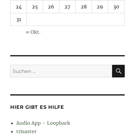
24
25
26
27
28
29
30
31
« Okt.
SU
Suchen
nach:
HIER GIBT ES HILFE
Audio App – Loopback
trisaster