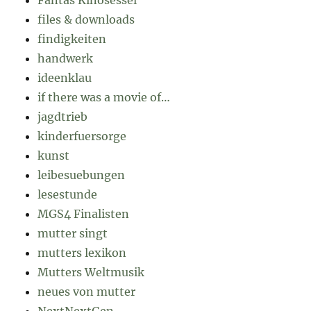
files & downloads
findigkeiten
handwerk
ideenklau
if there was a movie of…
jagdtrieb
kinderfuersorge
kunst
leibesuebungen
lesestunde
MGS4 Finalisten
mutter singt
mutters lexikon
Mutters Weltmusik
neues von mutter
NextNextGen