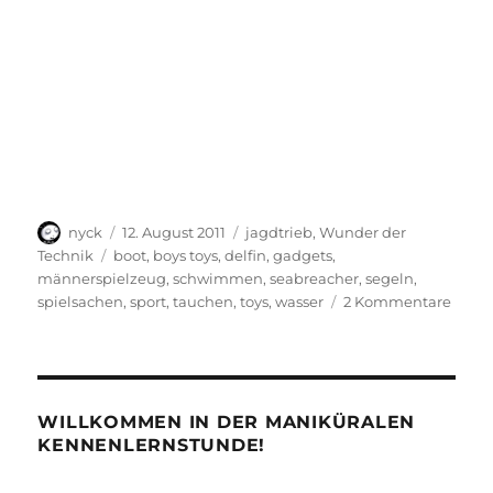
Autor
Veröffentlicht
Kategorien
nyck
12. August 2011
jagdtrieb
,
Wunder der
am
Schlagwörter
Technik
boot
,
boys toys
,
delfin
,
gadgets
,
männerspielzeug
,
schwimmen
,
seabreacher
,
segeln
,
zu
spielsachen
,
sport
,
tauchen
,
toys
,
wasser
2 Kommentare
Hei
Hüpf!
WILLKOMMEN IN DER MANIKÜRALEN
KENNENLERNSTUNDE!