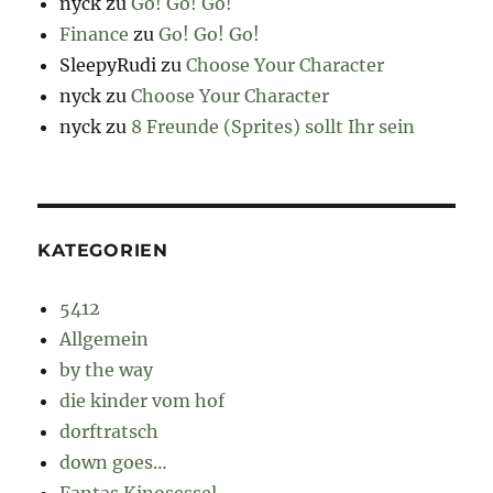
nyck
zu
Go! Go! Go!
Finance
zu
Go! Go! Go!
SleepyRudi
zu
Choose Your Character
nyck
zu
Choose Your Character
nyck
zu
8 Freunde (Sprites) sollt Ihr sein
KATEGORIEN
5412
Allgemein
by the way
die kinder vom hof
dorftratsch
down goes…
Fantas Kinosessel