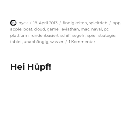
Autor
Veröffentlicht
Kategorien
Schlagwör
nyck
18. April 2013
findigkeiten
,
spieltrieb
app
,
am
apple
,
boat
,
cloud
,
game
,
leviathan
,
mac
,
naval
,
pc
,
plattform
,
rundenbasiert
,
schiff
,
segeln
,
spiel
,
strategie
,
zu
tablet
,
unabhängig
,
wasser
1 Kommentar
Das
ist
mal
Hei Hüpf!
ein
„schmuder“
Trailer