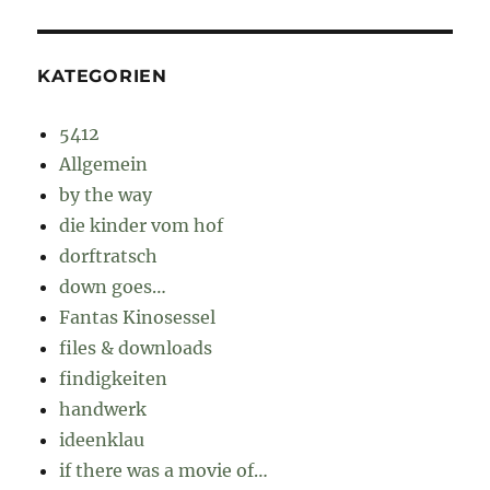
KATEGORIEN
5412
Allgemein
by the way
die kinder vom hof
dorftratsch
down goes…
Fantas Kinosessel
files & downloads
findigkeiten
handwerk
ideenklau
if there was a movie of…