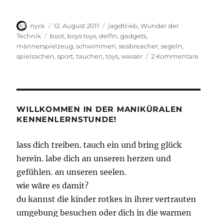
Autor
Veröffentlicht
Kategorien
nyck
12. August 2011
jagdtrieb
,
Wunder der
am
Schlagwörter
Technik
boot
,
boys toys
,
delfin
,
gadgets
,
männerspielzeug
,
schwimmen
,
seabreacher
,
segeln
,
zu
spielsachen
,
sport
,
tauchen
,
toys
,
wasser
2 Kommentare
Hei
Hüpf!
WILLKOMMEN IN DER MANIKÜRALEN
KENNENLERNSTUNDE!
lass dich treiben. tauch ein und bring glück
herein. labe dich an unseren herzen und
gefühlen. an unseren seelen.
wie wäre es damit?
du kannst die kinder rotkes in ihrer vertrauten
umgebung besuchen oder dich in die warmen