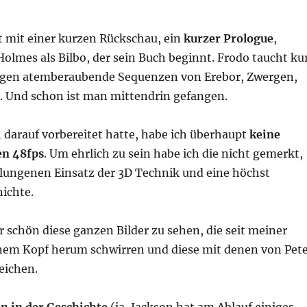
t mit einer kurzen Rückschau, ein
kurzer Prologue
,
Holmes als Bilbo, der sein Buch beginnt. Frodo taucht ku
lgen atemberaubende Sequenzen von Erebor, Zwergen,
 Und schon ist man mittendrin gefangen.
 darauf vorbereitet hatte, habe ich überhaupt
keine
en 48fps
. Um ehrlich zu sein habe ich die nicht gemerkt,
elungenen Einsatz der 3D Technik und eine höchst
ichte.
ur schön diese ganzen Bilder zu sehen, die seit meiner
nem Kopf herum schwirren und diese mit denen von Pet
eichen.
 in der Geschichte
(ja, Jackson hat am Ablauf einiges