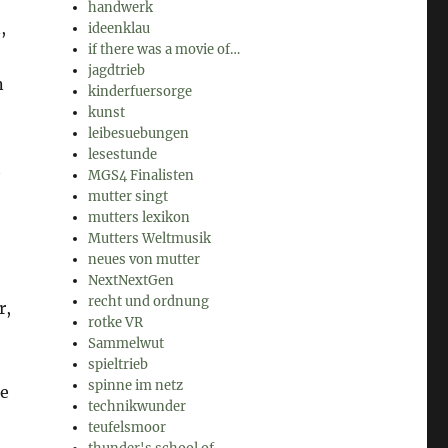
handwerk
,
ideenklau
if there was a movie of…
jagdtrieb
n
kinderfuersorge
kunst
leibesuebungen
lesestunde
t
MGS4 Finalisten
mutter singt
mutters lexikon
Mutters Weltmusik
neues von mutter
NextNextGen
recht und ordnung
r,
rotke VR
Sammelwut
spieltrieb
spinne im netz
ge
technikwunder
teufelsmoor