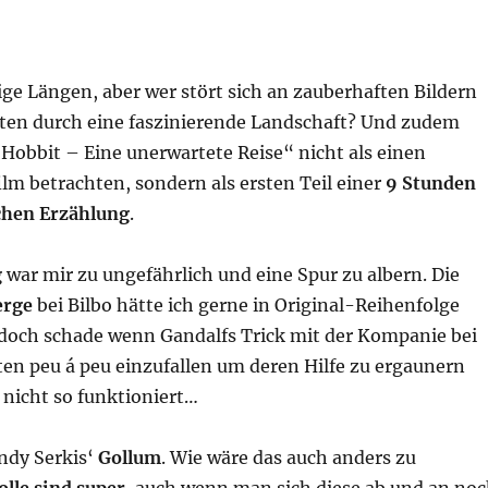
ige Längen, aber wer stört sich an zauberhaften Bildern
en durch eine faszinierende Landschaft? Und zudem
Hobbit – Eine unerwartete Reise“ nicht als einen
lm betrachten, sondern als ersten Teil einer
9 Stunden
chen Erzählung
.
g
war mir zu ungefährlich und eine Spur zu albern. Die
erge
bei Bilbo hätte ich gerne in Original-Reihenfolge
 doch schade wenn Gandalfs Trick mit der Kompanie bei
ten peu á peu einzufallen um deren Hilfe zu ergaunern
 nicht so funktioniert…
ndy Serkis‘
Gollum
. Wie wäre das auch anders zu
olle sind super
, auch wenn man sich diese ab und an no