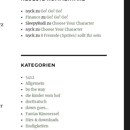
nyck
zu
Go! Go! Go!
Finance
zu
Go! Go! Go!
SleepyRudi
zu
Choose Your Character
rz
nyck
zu
Choose Your Character
nyck
zu
8 Freunde (Sprites) sollt Ihr sein
KATEGORIEN
5412
Allgemein
by the way
die kinder vom hof
dorftratsch
er
down goes…
Fantas Kinosessel
files & downloads
findigkeiten