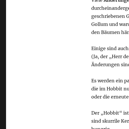
durcheinanderge
geschriebenen Ge
Gollum und waru
den Bäumen hän
Einige sind auc
(Ja, der „Herr d
Änderungen sind
Es werden ein p
die im Hobbit n
oder die erneut
Der „Hobbit“ is
sind skurrile K
hungrig.