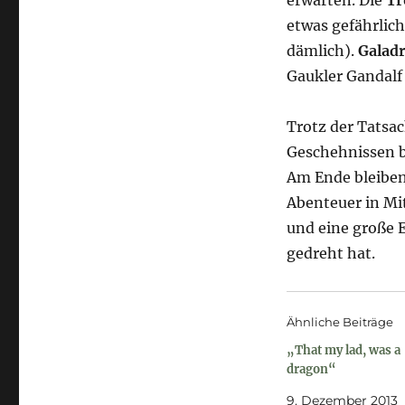
etwas gefährlic
dämlich).
Galadr
Gaukler Gandalf
Trotz der Tatsac
Geschehnissen bl
Am Ende bleibe
Abenteuer in Mi
und eine große E
gedreht hat.
Ähnliche Beiträge
„That my lad, was a
dragon“
9. Dezember 2013