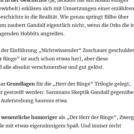
wirbelt) erklären sich mit Umsetzungen einer erzählten
schichte in die Realität. Wie genau springt Bilbo über
m zaubert Gandalf eigentlich nicht, wenn die Orks die i
genden Hobbits angreifen.
h der Einführung „Nichtwissender“ Zuschauer geschulde
er Ringe“ ist auch schon etwas her), aber diese
 alle absolut verschmerzbar und gut gelöst.
aar
Grundlagen
für die „Herr der Ringe“ Trilogie gelegt,
ur gestreift werden: Sarumans Skeptik Gandalf gegenübe
e Auferstehung Saurons etwa.
t
wesentliche humoriger
als „Der Herr der Ringe“, Zwer
erle mit etwas eigensinnigem Spaß. Und immer recht