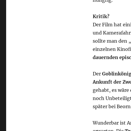
Kritik?
Der Film hat ein
und Kamerafahrt
sollte man den „
einzelnen Kinofi
dauernden epis
Der
Goblinköni
Ankunft der Zw
gehabt, es wäre
noch Unbeteilig
später bei Beorn
Wunderbar ist A
erwarten. Die
Tr