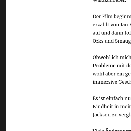
Der Film beginn
erzählt von Ian 
auf und dann fo
Orks und Smaug.
Obwohl ich mich
Probleme mit d
wohl aber ein g
immersive Gesch
Es ist einfach n
Kindheit in mei
Jackson zu vergl
Viele
Änderungen