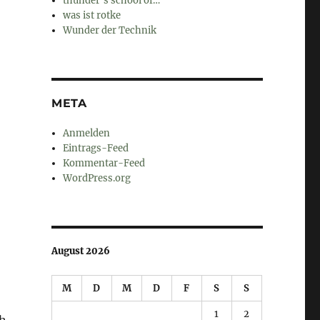
thunder's school of…
was ist rotke
Wunder der Technik
META
Anmelden
Eintrags-Feed
Kommentar-Feed
WordPress.org
August 2026
M
D
M
D
F
S
S
1
2
ch