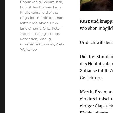
Goblinkönig
,
Gollum
,
hdr
,
hobbit
,
Ian Holmes
,
kino
,
Kritik
,
kunst
,
lord of the
rings
,
lotr
,
martin freeman
,
Kurz und knapp
Mittelerde
,
Movie
,
New
wie eben möglich
Line Cinema
,
Orks
,
Peter
Jackson
,
Radagst
,
Reise
,
Rezension
,
Smaug
,
Und ich will den
unexpected Journey
,
Weta
Workshop
Die drei Stunde
des Hobbits aber
Zuhause
fühlt. 
Gesichtern.
Martin Freeman a
ein durchmischte
einiger Slapsti
Waldzauberer.