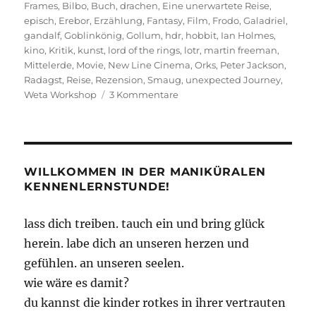
am
Frames
,
Bilbo
,
Buch
,
drachen
,
Eine unerwartete Reise
,
episch
,
Erebor
,
Erzählung
,
Fantasy
,
Film
,
Frodo
,
Galadriel
,
gandalf
,
Goblinkönig
,
Gollum
,
hdr
,
hobbit
,
Ian Holmes
,
kino
,
Kritik
,
kunst
,
lord of the rings
,
lotr
,
martin freeman
,
Mittelerde
,
Movie
,
New Line Cinema
,
Orks
,
Peter Jackson
,
Radagst
,
Reise
,
Rezension
,
Smaug
,
unexpected Journey
,
zu
Weta Workshop
3 Kommentare
Eine
nicht
unerwartete
Reise
WILLKOMMEN IN DER MANIKÜRALEN
KENNENLERNSTUNDE!
lass dich treiben. tauch ein und bring glück
herein. labe dich an unseren herzen und
gefühlen. an unseren seelen.
wie wäre es damit?
du kannst die kinder rotkes in ihrer vertrauten