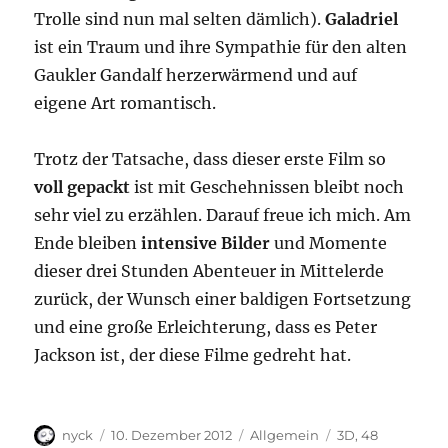
Trolle sind nun mal selten dämlich).
Galadriel
ist ein Traum und ihre Sympathie für den alten
Gaukler Gandalf herzerwärmend und auf
eigene Art romantisch.
Trotz der Tatsache, dass dieser erste Film so
voll gepackt
ist mit Geschehnissen bleibt noch
sehr viel zu erzählen. Darauf freue ich mich. Am
Ende bleiben
intensive Bilder
und Momente
dieser drei Stunden Abenteuer in Mittelerde
zurück, der Wunsch einer baldigen Fortsetzung
und eine große Erleichterung, dass es Peter
Jackson ist, der diese Filme gedreht hat.
Autor
Veröffentlicht
Kategorien
Schlagwörter
nyck
10. Dezember 2012
Allgemein
3D
,
48