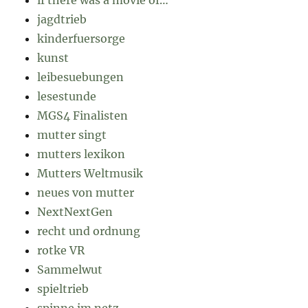
jagdtrieb
kinderfuersorge
kunst
leibesuebungen
lesestunde
MGS4 Finalisten
mutter singt
mutters lexikon
Mutters Weltmusik
neues von mutter
NextNextGen
recht und ordnung
rotke VR
Sammelwut
spieltrieb
spinne im netz