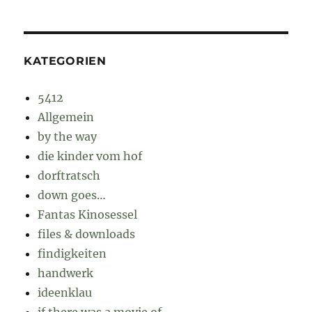
KATEGORIEN
5412
Allgemein
by the way
die kinder vom hof
dorftratsch
down goes…
Fantas Kinosessel
files & downloads
findigkeiten
handwerk
ideenklau
if there was a movie of…