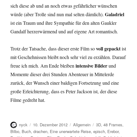
sich diese ab und an noch etwas gefährlicher wünschen
Galadriel
würde (aber Trolle sind nun mal selten dämlich).
ist ein Traum und ihre Sympathie für den alten Gaukler
Gandalf herzerwärmend und auf eigene Art romantisch.
voll gepackt
Trotz der Tatsache, dass dieser erste Film so
ist
mit Geschehnissen bleibt noch sehr viel zu erzählen. Darauf
intensive Bilder
freue ich mich. Am Ende bleiben
und
Momente dieser drei Stunden Abenteuer in Mittelerde
zurück, der Wunsch einer baldigen Fortsetzung und eine
große Erleichterung, dass es Peter Jackson ist, der diese
Filme gedreht hat.
Autor
Veröffentlicht
Kategorien
Schlagwörter
nyck
10. Dezember 2012
Allgemein
3D
,
48 Frames
,
am
Bilbo
,
Buch
,
drachen
,
Eine unerwartete Reise
,
episch
,
Erebor
,