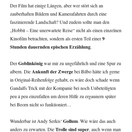
Der Film hat einige Längen, aber wer stört sich an
zauberhaften Bildern und Kamerafahrten durch eine
faszinierende Landschaft? Und zudem sollte man den
„Hobbit – Eine unerwartete Reise“ nicht als einen einzelnen
9
Kinofilm betrachten, sondern als ersten Teil einer
Stunden dauernden epischen Erzählung
.
Goblinkönig
Der
war mir zu ungefährlich und eine Spur zu
Ankunft der Zwerge
albern. Die
bei Bilbo hätte ich gerne
in Original-Reihenfolge gehabt, es wäre doch schade wenn
Gandalfs Trick mit der Kompanie bei noch Unbeteiligten
peu á peu einzufallen um deren Hilfe zu ergaunern später
bei Beorn nicht so funktioniert…
Gollum
Wunderbar ist Andy Serkis‘
. Wie wäre das auch
Trolle sind super
anders zu erwarten. Die
, auch wenn man