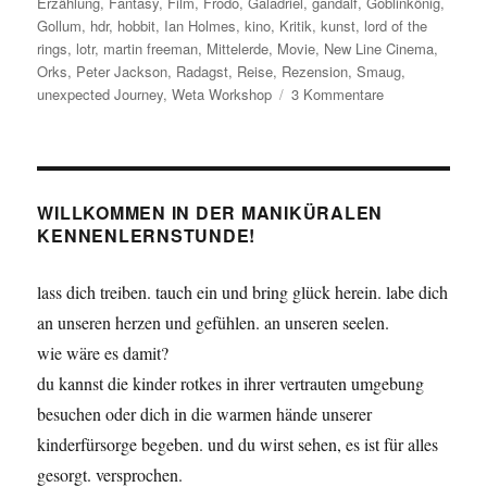
Erzählung
,
Fantasy
,
Film
,
Frodo
,
Galadriel
,
gandalf
,
Goblinkönig
,
Gollum
,
hdr
,
hobbit
,
Ian Holmes
,
kino
,
Kritik
,
kunst
,
lord of the
rings
,
lotr
,
martin freeman
,
Mittelerde
,
Movie
,
New Line Cinema
,
Orks
,
Peter Jackson
,
Radagst
,
Reise
,
Rezension
,
Smaug
,
zu
unexpected Journey
,
Weta Workshop
3 Kommentare
Eine
nicht
unerwartete
Reise
WILLKOMMEN IN DER MANIKÜRALEN
KENNENLERNSTUNDE!
lass dich treiben. tauch ein und bring glück herein. labe dich
an unseren herzen und gefühlen. an unseren seelen.
wie wäre es damit?
du kannst die kinder rotkes in ihrer vertrauten umgebung
besuchen oder dich in die warmen hände unserer
kinderfürsorge begeben. und du wirst sehen, es ist für alles
gesorgt. versprochen.