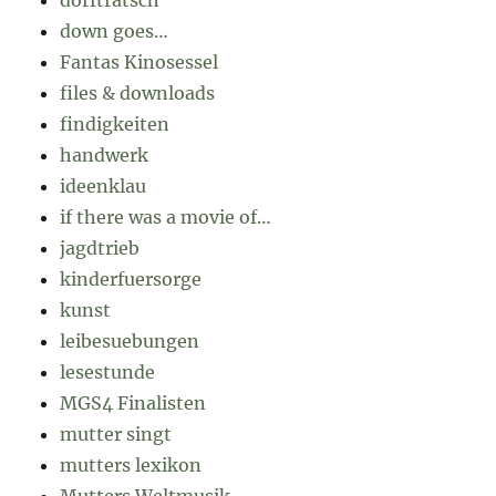
dorftratsch
down goes…
Fantas Kinosessel
files & downloads
findigkeiten
handwerk
ideenklau
if there was a movie of…
jagdtrieb
kinderfuersorge
kunst
leibesuebungen
lesestunde
MGS4 Finalisten
mutter singt
mutters lexikon