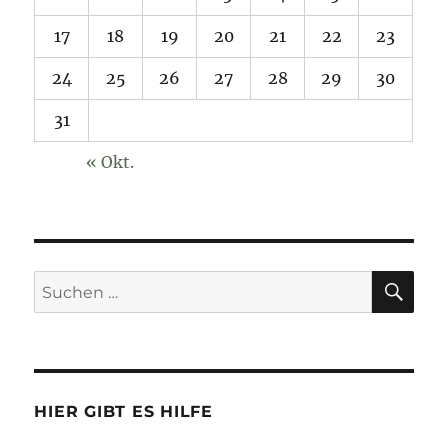
17
18
19
20
21
22
23
24
25
26
27
28
29
30
31
« Okt.
SU
Suchen
nach:
HIER GIBT ES HILFE