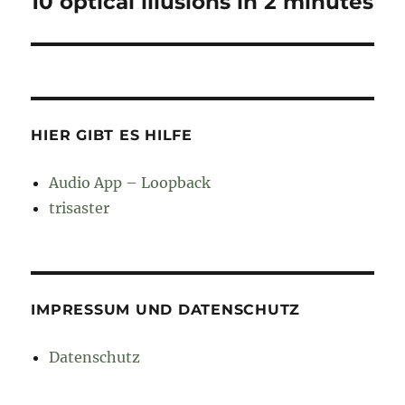
10 optical illusions in 2 minutes
Nächster
Beitrag:
HIER GIBT ES HILFE
Audio App – Loopback
trisaster
IMPRESSUM UND DATENSCHUTZ
Datenschutz