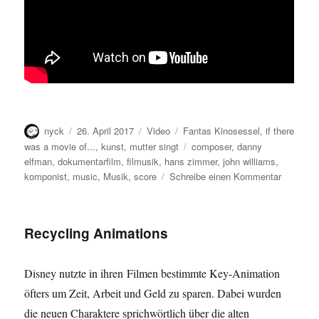
Autor
Veröffentlicht
Format
Kategorien
nyck
26. April 2017
Video
Fantas Kinosessel
,
if there
am
Schlagwörter
was a movie of...
,
kunst
,
mutter singt
composer
,
danny
elfman
,
dokumentarfilm
,
filmusik
,
hans zimmer
,
john williams
,
zu
komponist
,
music
,
Musik
,
score
Schreibe einen Kommentar
Score
–
Dokument
Recycling Animations
Disney nutzte in ihren Filmen bestimmte Key-Animation
öfters um Zeit, Arbeit und Geld zu sparen. Dabei wurden
die neuen Charaktere sprichwörtlich über die alten