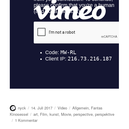
Autor
Veröffentlicht
Format
Kategorien
nyck
14. Juli 2017
Video
Allgemein
,
Fantas
am
Schlagwörter
Kinosessel
art
,
Film
,
kunst
,
Movie
,
perspective
,
perspektive
zu
1 Kommentar
Perspektive…