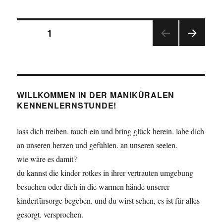
Witcher
–
Seitennummerierung
Buch,
SEITE
1
Spiel
und
NÄC
der
Film
HSTE
SEIT
Beiträge
E
WILLKOMMEN IN DER MANIKÜRALEN
KENNENLERNSTUNDE!
lass dich treiben. tauch ein und bring glück herein. labe dich
an unseren herzen und gefühlen. an unseren seelen.
wie wäre es damit?
du kannst die kinder rotkes in ihrer vertrauten umgebung
besuchen oder dich in die warmen hände unserer
kinderfürsorge begeben. und du wirst sehen, es ist für alles
gesorgt. versprochen.