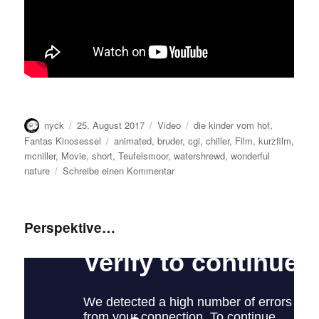
Autor
Veröffentlicht
Format
Kategorien
nyck
25. August 2017
Video
die kinder vom hof
,
am
Schlagwörter
Fantas Kinosessel
animated
,
bruder
,
cgi
,
chiller
,
Film
,
kurzfilm
,
mcniller
,
Movie
,
short
,
Teufelsmoor
,
watershrewd
,
wonderful
zu
nature
Schreibe einen Kommentar
Das
Paarungsverhalten
des
Perspektive…
Chiller
McNiller