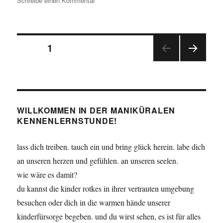
Schreibe einen Kommentar
Was
für
ein
Seitennummerierung
Rohrkrepierer
SEITE
1
NÄC
der
HSTE
SEIT
Beiträge
E
WILLKOMMEN IN DER MANIKÜRALEN
KENNENLERNSTUNDE!
lass dich treiben. tauch ein und bring glück herein. labe dich
an unseren herzen und gefühlen. an unseren seelen.
wie wäre es damit?
du kannst die kinder rotkes in ihrer vertrauten umgebung
besuchen oder dich in die warmen hände unserer
kinderfürsorge begeben. und du wirst sehen, es ist für alles