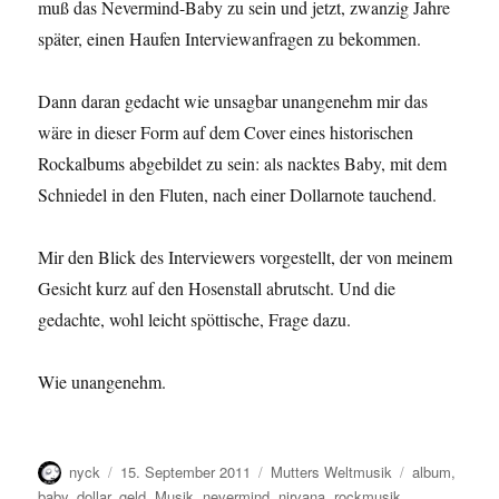
muß das Nevermind-Baby zu sein und jetzt, zwanzig Jahre
später, einen Haufen Interviewanfragen zu bekommen.
Dann daran gedacht wie unsagbar unangenehm mir das
wäre in dieser Form auf dem Cover eines historischen
Rockalbums abgebildet zu sein: als nacktes Baby, mit dem
Schniedel in den Fluten, nach einer Dollarnote tauchend.
Mir den Blick des Interviewers vorgestellt, der von meinem
Gesicht kurz auf den Hosenstall abrutscht. Und die
gedachte, wohl leicht spöttische, Frage dazu.
Wie unangenehm.
Autor
Veröffentlicht
Kategorien
Schlagwörter
nyck
15. September 2011
Mutters Weltmusik
album
,
am
baby
,
dollar
,
geld
,
Musik
,
nevermind
,
nirvana
,
rockmusik
,