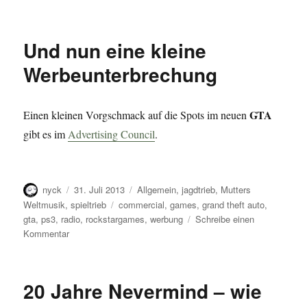
Miku
rockt
Und nun eine kleine
Werbeunterbrechung
GTA
Einen kleinen Vorgschmack auf die Spots im neuen
gibt es im
Advertising Council
.
Autor
Veröffentlicht
Kategorien
nyck
31. Juli 2013
Allgemein
,
jagdtrieb
,
Mutters
am
Schlagwörter
Weltmusik
,
spieltrieb
commercial
,
games
,
grand theft auto
,
gta
,
ps3
,
radio
,
rockstargames
,
werbung
Schreibe einen
zu
Kommentar
Und
nun
eine
20 Jahre Nevermind – wie
kleine
Werbeunterbrechung