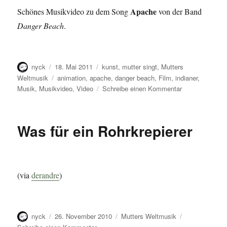
Apache
Schönes Musikvideo zu dem Song
von der Band
Danger Beach
.
Autor
Veröffentlicht
Kategorien
nyck
18. Mai 2011
kunst
,
mutter singt
,
Mutters
am
Schlagwörter
Weltmusik
animation
,
apache
,
danger beach
,
Film
,
indianer
,
zu
Musik
,
Musikvideo
,
Video
Schreibe einen Kommentar
Ein
kleiner
Indianer
Was für ein Rohrkrepierer
(via
derandre
)
Autor
Veröffentlicht
Kategorien
nyck
26. November 2010
Mutters Weltmusik
am
zu