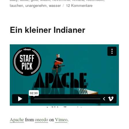
zu
tauchen
,
unangenehm
,
wasser
12 Kommentare
20
Jahre
Nevermind
Ein kleiner Indianer
–
wie
unangenehm
Apache
from
oneedo
on
Vimeo
.