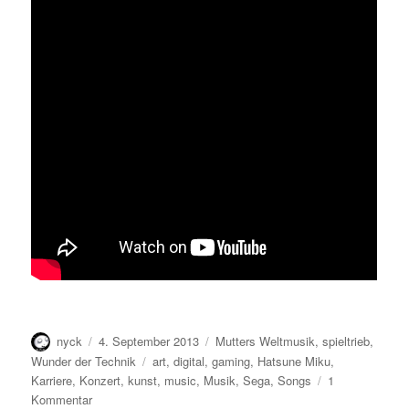
Autor
Veröffentlicht
Kategorien
nyck
4. September 2013
Mutters Weltmusik
,
spieltrieb
,
am
Schlagwörter
Wunder der Technik
art
,
digital
,
gaming
,
Hatsune Miku
,
Karriere
,
Konzert
,
kunst
,
music
,
Musik
,
Sega
,
Songs
1
zu
Kommentar