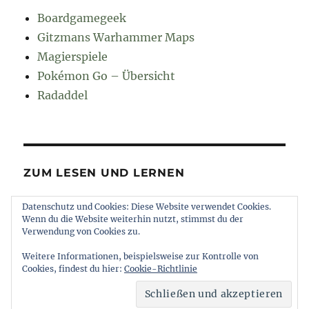
Boardgamegeek
Gitzmans Warhammer Maps
Magierspiele
Pokémon Go – Übersicht
Radaddel
ZUM LESEN UND LERNEN
Datenschutz und Cookies: Diese Website verwendet Cookies.
Euroncap
Wenn du die Website weiterhin nutzt, stimmst du der
Tong
Verwendung von Cookies zu.
Weitere Informationen, beispielsweise zur Kontrolle von
Cookies, findest du hier:
Cookie-Richtlinie
muttererde
Impressum und Datenschutz
Stolz
präsentiert von WordPress