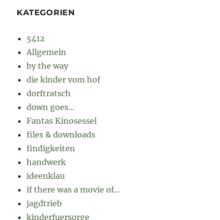
KATEGORIEN
5412
Allgemein
by the way
die kinder vom hof
dorftratsch
down goes…
Fantas Kinosessel
files & downloads
findigkeiten
handwerk
ideenklau
if there was a movie of…
jagdtrieb
kinderfuersorge