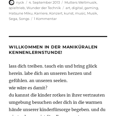
Autor
Veröffentlicht
Kategorien
nyck
4. September 2013
Mutters Weltmusik
,
am
Schlagwörter
spieltrieb
,
Wunder der Technik
art
,
digital
,
gaming
,
Hatsune Miku
,
Karriere
,
Konzert
,
kunst
,
music
,
Musik
,
zu
Sega
,
Songs
1 Kommentar
Miku
rockt
WILLKOMMEN IN DER MANIKÜRALEN
KENNENLERNSTUNDE!
lass dich treiben. tauch ein und bring glück
herein. labe dich an unseren herzen und
gefühlen. an unseren seelen.
wie wäre es damit?
du kannst die kinder rotkes in ihrer vertrauten
umgebung besuchen oder dich in die warmen
hände unserer kinderfürsorge begeben. und du