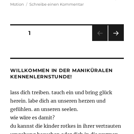
zu
Motion
Schreibe einen Kommentar
Schrottkopp
Seitennummerierung
SEITE
1
NÄC
der
HSTE
SEIT
Beiträge
E
WILLKOMMEN IN DER MANIKÜRALEN
KENNENLERNSTUNDE!
lass dich treiben. tauch ein und bring glück
herein. labe dich an unseren herzen und
gefühlen. an unseren seelen.
wie wäre es damit?
du kannst die kinder rotkes in ihrer vertrauten