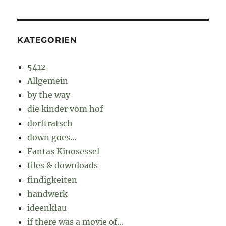
KATEGORIEN
5412
Allgemein
by the way
die kinder vom hof
dorftratsch
down goes…
Fantas Kinosessel
files & downloads
findigkeiten
handwerk
ideenklau
if there was a movie of…