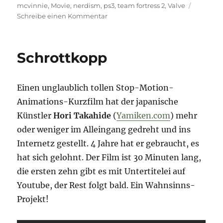
mcvinnie
,
Movie
,
nerdism
,
ps3
,
team fortress 2
,
Valve
zu
Schreibe einen Kommentar
Shortmovie:
End
Of
Schrottkopp
Line
Einen unglaublich tollen Stop-Motion-
Animations-Kurzfilm hat der japanische
Künstler
Hori Takahide
(
Yamiken.com
) mehr
oder weniger im Alleingang gedreht und ins
Internetz gestellt. 4 Jahre hat er gebraucht, es
hat sich gelohnt. Der Film ist 30 Minuten lang,
die ersten zehn gibt es mit Untertitelei auf
Youtube, der Rest folgt bald. Ein Wahnsinns-
Projekt!