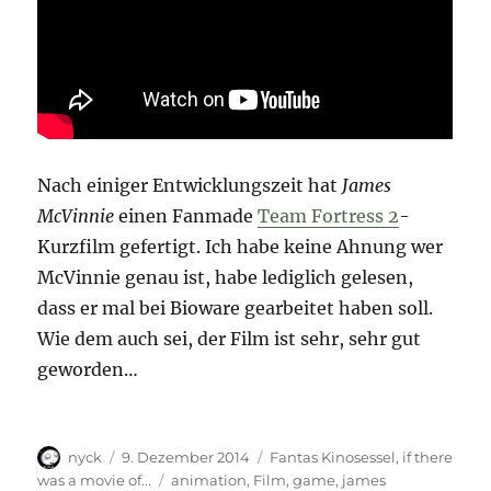
Nach einiger Entwicklungszeit hat
James
McVinnie
einen Fanmade
Team Fortress 2
-
Kurzfilm gefertigt. Ich habe keine Ahnung wer
McVinnie genau ist, habe lediglich gelesen,
dass er mal bei Bioware gearbeitet haben soll.
Wie dem auch sei, der Film ist sehr, sehr gut
geworden…
Autor
Veröffentlicht
Kategorien
nyck
9. Dezember 2014
Fantas Kinosessel
,
if there
am
Schlagwörter
was a movie of...
animation
,
Film
,
game
,
james