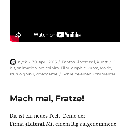
Autor
Veröffentlicht
Kategorien
Schlagwö
nyck
30. April 2015
Fantas Kinosessel
,
kunst
8
am
bit
,
animation
,
art
,
chihiro
,
Film
,
graphic
,
kunst
,
Movie
,
zu
studio ghibli
,
videogame
Schreibe einen Kommentar
Chihiro
als
8-
Mach mal, Fratze!
Bit
Spiel
Die ist ein neues Tech-Demo der
Firma
3Lateral
. Mit einem Rig aufgenommene