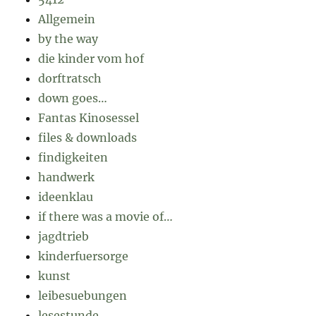
Allgemein
by the way
die kinder vom hof
dorftratsch
down goes…
Fantas Kinosessel
files & downloads
findigkeiten
handwerk
ideenklau
if there was a movie of…
jagdtrieb
kinderfuersorge
kunst
leibesuebungen
lesestunde