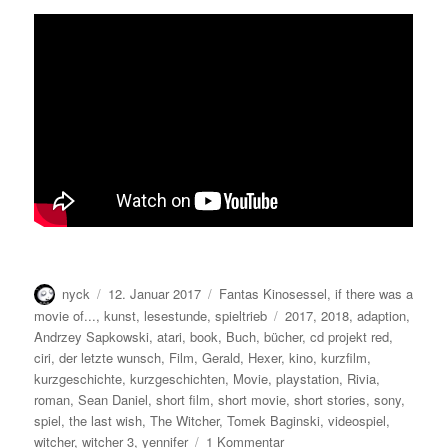
Autor
Veröffentlicht
Kategorien
nyck
12. Januar 2017
Fantas Kinosessel
,
if there was a
am
Schlagwörter
movie of...
,
kunst
,
lesestunde
,
spieltrieb
2017
,
2018
,
adaption
,
Andrzey Sapkowski
,
atari
,
book
,
Buch
,
bücher
,
cd projekt red
,
ciri
,
der letzte wunsch
,
Film
,
Gerald
,
Hexer
,
kino
,
kurzfilm
,
kurzgeschichte
,
kurzgeschichten
,
Movie
,
playstation
,
Rivia
,
roman
,
Sean Daniel
,
short film
,
short movie
,
short stories
,
sony
,
spiel
,
the last wish
,
The Witcher
,
Tomek Baginski
,
videospiel
,
zu
witcher
,
witcher 3
,
yennifer
1 Kommentar