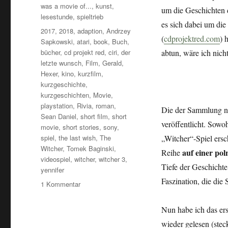
was a movie of...
,
kunst
,
um die Geschichten 
lesestunde
,
spieltrieb
es sich dabei um die
Schlagwörter
2017
,
2018
,
adaption
,
Andrzey
(
cdprojektred.com
) 
Sapkowski
,
atari
,
book
,
Buch
,
bücher
,
cd projekt red
,
ciri
,
der
abtun, wäre ich nich
letzte wunsch
,
Film
,
Gerald
,
Hexer
,
kino
,
kurzfilm
,
kurzgeschichte
,
kurzgeschichten
,
Movie
,
playstation
,
Rivia
,
roman
,
Die der Sammlung na
Sean Daniel
,
short film
,
short
veröffentlicht. Sowo
movie
,
short stories
,
sony
,
spiel
,
the last wish
,
The
„Witcher“-Spiel ersc
Witcher
,
Tomek Baginski
,
auf einer po
Reihe
videospiel
,
witcher
,
witcher 3
,
Tiefe der Geschicht
yennifer
Faszination, die die 
zu
1 Kommentar
The
Witcher
Nun habe ich das ers
–
wieder gelesen (stec
Buch,