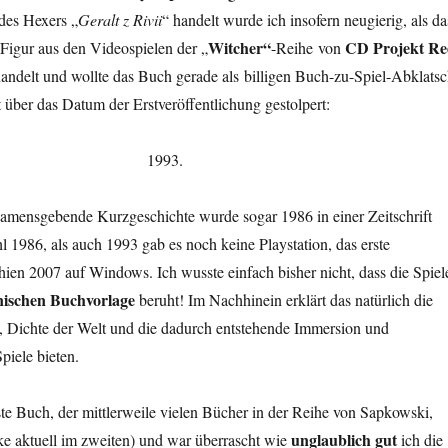
des Hexers „
Geralt z Rivii
“ handelt wurde ich insofern neugierig, als da
Witcher“
CD Projekt Re
 Figur aus den Videospielen der „
-Reihe von
handelt und wollte das Buch gerade als billigen Buch-zu-Spiel-Abklats
t über das Datum der Erstveröffentlichung gestolpert:
1993.
mensgebende Kurzgeschichte wurde sogar 1986 in einer Zeitschrift
hl 1986, als auch 1993 gab es noch keine Playstation, das erste
hien 2007 auf Windows. Ich wusste einfach bisher nicht, dass die Spiel
lnischen Buchvorlage
beruht! Im Nachhinein erklärt das natürlich die
e, Dichte der Welt und die dadurch entstehende Immersion und
Spiele bieten.
te Buch, der mittlerweile vielen Bücher in der Reihe von Sapkowski,
unglaublich gut
ke aktuell im zweiten) und war überrascht wie
ich die