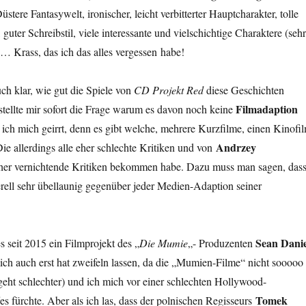
stere Fantasywelt, ironischer, leicht verbitterter Hauptcharakter, tolle
uter Schreibstil, viele interessante und vielschichtige Charaktere (sehr
)… Krass, das ich das alles vergessen habe!
h klar, wie gut die Spiele von
CD Projekt Red
diese Geschichten
Filmadaption
stellte mir sofort die Frage warum es davon noch keine
 ich mich geirrt, denn es gibt welche, mehrere Kurzfilme, einen Kinofi
Andrzey
ie allerdings alle eher schlechte Kritiken und von
eher vernichtende Kritiken bekommen habe. Dazu muss man sagen, das
rell sehr übellaunig gegenüber jeder Medien-Adaption seiner
Sean Danie
s seit 2015 ein Filmprojekt des „
Die Mumie
„- Produzenten
ich auch erst hat zweifeln lassen, da die „Mumien-Filme“ nicht sooooo
geht schlechter) und ich mich vor einer schlechten Hollywood-
Tomek
s fürchte. Aber als ich las, dass der polnischen Regisseurs