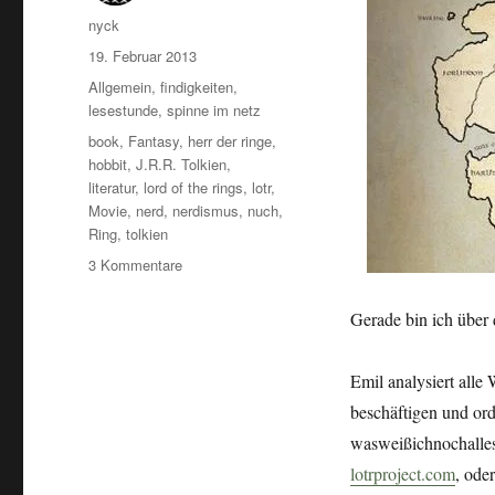
Autor
nyck
Veröffentlicht
19. Februar 2013
am
Kategorien
Allgemein
,
findigkeiten
,
lesestunde
,
spinne im netz
Schlagwörter
book
,
Fantasy
,
herr der ringe
,
hobbit
,
J.R.R. Tolkien
,
literatur
,
lord of the rings
,
lotr
,
Movie
,
nerd
,
nerdismus
,
nuch
,
Ring
,
tolkien
zu
3 Kommentare
LOTR
Project
Gerade bin ich über
Emil analysiert alle
beschäftigen und ord
wasweißichnochalles
lotrproject.com
, ode