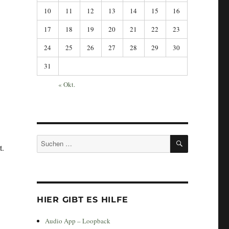
10
11
12
13
14
15
16
17
18
19
20
21
22
23
24
25
26
27
28
29
30
31
« Okt.
SUCHEN
Suchen
t.
nach:
HIER GIBT ES HILFE
Audio App – Loopback