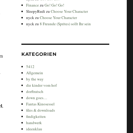
Finance
zu
Go! Go! Go!
SleepyRudi
zu
Choose Your Character
nyck
zu
Choose Your Character
nyck
zu
8 Freunde (Sprites) sollt Ihr sein
KATEGORIEN
lm
5412
s
Allgemein
by the way
die kinder vom hof
dorftratsch
down goes…
Fantas Kinosessel
l
,
files & downloads
findigkeiten
handwerk
ideenklau