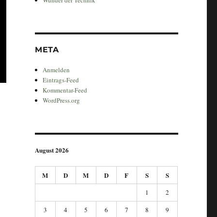
META
Anmelden
Eintrags-Feed
Kommentar-Feed
WordPress.org
August 2026
M
D
M
D
F
S
S
1
2
3
4
5
6
7
8
9