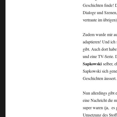
Spiel
Geschichten finde! Dü
und
Dialoge und Szenen, g
Film
vertraute im übrigen
Zudem wurde mir auc
adaptieren! Und ich 
gibt. Auch dort habe
und eine TV-Serie. D
Sapkowski
selber, 
Sapkowski sich gene
Geschichten äussert.
Nun allerdings gibt e
eine Nachricht die m
super waren (ja, es 
Umsetzung des Stoffe