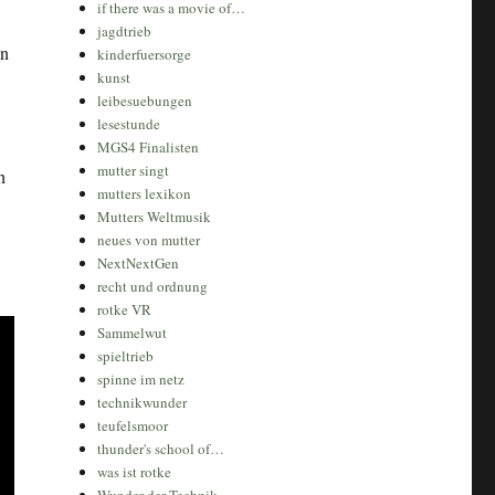
if there was a movie of…
jagdtrieb
en
kinderfuersorge
kunst
leibesuebungen
lesestunde
MGS4 Finalisten
mutter singt
h
mutters lexikon
Mutters Weltmusik
neues von mutter
NextNextGen
recht und ordnung
rotke VR
Sammelwut
spieltrieb
spinne im netz
technikwunder
teufelsmoor
thunder's school of…
was ist rotke
Wunder der Technik