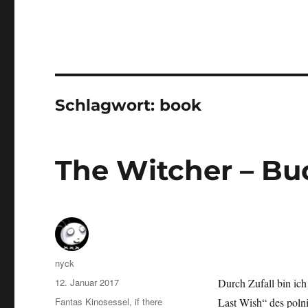
Schlagwort:
book
The Witcher – Buc
Autor
nyck
Veröffentlicht
12. Januar 2017
Durch Zufall bin ic
am
Kategorien
Fantas Kinosessel
,
if there
Last Wish“ des poln