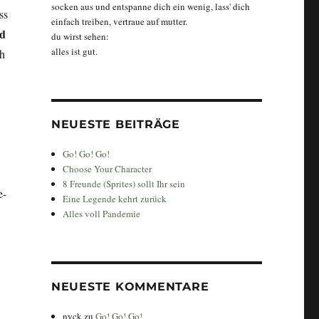
socken aus und entspanne dich ein wenig, lass' dich
ss
einfach treiben, vertraue auf mutter.
d
du wirst sehen:
alles ist gut.
ch
NEUESTE BEITRÄGE
Go! Go! Go!
Choose Your Character
8 Freunde (Sprites) sollt Ihr sein
e-
Eine Legende kehrt zurück
Alles voll Pandemie
NEUESTE KOMMENTARE
nyck
zu
Go! Go! Go!