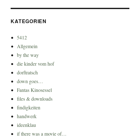
KATEGORIEN
5412
Allgemein
by the way
die kinder vom hof
dorftratsch
down goes…
Fantas Kinosessel
files & downloads
findigkeiten
handwerk
ideenklau
if there was a movie of…