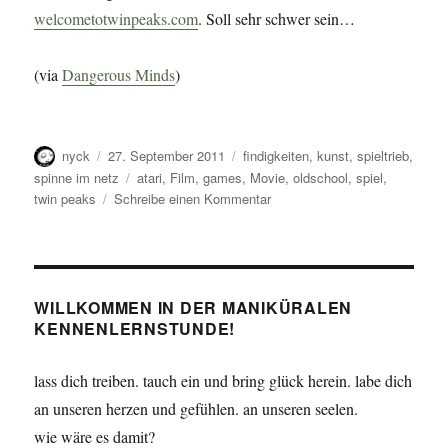
welcometotwinpeaks.com
. Soll sehr schwer sein…
(via
Dangerous Minds
)
Autor
Veröffentlicht
Kategorien
nyck
27. September 2011
findigkeiten
,
kunst
,
spieltrieb
,
am
Schlagwörter
spinne im netz
atari
,
Film
,
games
,
Movie
,
oldschool
,
spiel
,
zu
twin peaks
Schreibe einen Kommentar
Twin
Peaks
–
The
Videogame
WILLKOMMEN IN DER MANIKÜRALEN
KENNENLERNSTUNDE!
lass dich treiben. tauch ein und bring glück herein. labe dich
an unseren herzen und gefühlen. an unseren seelen.
wie wäre es damit?