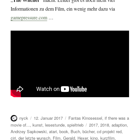
Informationen zu dem Film, ein wenig mehr dazu via
gamepressure.com
…
Autor
Veröffentlicht
Kategorien
nyck
12. Januar 2017
Fantas Kinosessel
,
if there was a
am
Schlagwörter
movie of...
,
kunst
,
lesestunde
,
spieltrieb
2017
,
2018
,
adaption
,
Andrzey Sapkowski
,
atari
,
book
,
Buch
,
bücher
,
cd projekt red
,
ciri
,
der letzte wunsch
,
Film
,
Gerald
,
Hexer
,
kino
,
kurzfilm
,