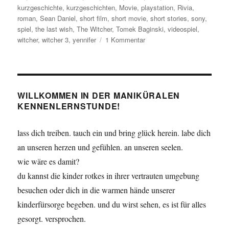
kurzgeschichte
,
kurzgeschichten
,
Movie
,
playstation
,
Rivia
,
roman
,
Sean Daniel
,
short film
,
short movie
,
short stories
,
sony
,
spiel
,
the last wish
,
The Witcher
,
Tomek Baginski
,
videospiel
,
zu
witcher
,
witcher 3
,
yennifer
1 Kommentar
The
Witcher
–
Buch,
Spiel
WILLKOMMEN IN DER MANIKÜRALEN
und
KENNENLERNSTUNDE!
Film
lass dich treiben. tauch ein und bring glück herein. labe dich
an unseren herzen und gefühlen. an unseren seelen.
wie wäre es damit?
du kannst die kinder rotkes in ihrer vertrauten umgebung
besuchen oder dich in die warmen hände unserer
kinderfürsorge begeben. und du wirst sehen, es ist für alles
gesorgt. versprochen.