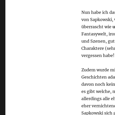
Buch,
Spiel
Nun habe ich das
und
von Sapkowski, 
Film
überrascht wie
u
Fantasywelt, iro
und Szenen, gute
Charaktere (sehr
vergessen habe!
Zudem wurde mir
Geschichten adap
davon noch kei
es gibt welche, 
allerdings alle 
eher vernichten
Sapkowski sich 