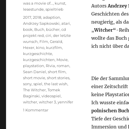
was a movie of...
,
kunst
,
Autors
Andrzey 
lesestunde
,
spieltrieb
Geschichten des
Schlagwörter
2017
,
2018
,
adaption
,
neugierig, als d
Andrzey Sapkowski
,
atari
,
book
,
Buch
,
bücher
,
cd
„
Witcher“
-Rei
projekt red
,
ciri
,
der letzte
wollte das Buch 
wunsch
,
Film
,
Gerald
,
ich nicht über d
Hexer
,
kino
,
kurzfilm
,
kurzgeschichte
,
kurzgeschichten
,
Movie
,
playstation
,
Rivia
,
roman
,
Sean Daniel
,
short film
,
short movie
,
short stories
,
Die der Sammlu
sony
,
spiel
,
the last wish
,
einer Zeitschrif
The Witcher
,
Tomek
keine Playstatio
Baginski
,
videospiel
,
witcher
,
witcher 3
,
yennifer
Ich wusste einfa
zu
1 Kommentar
polnischen Buc
The
Tiefe der Geschi
Witcher
Immersion und Fa
–