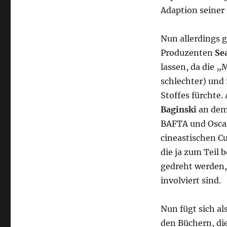
Adaption seiner
Nun allerdings g
Produzenten
Se
lassen, da die 
schlechter) und
Stoffes fürchte.
Baginski
an
dem 
BAFTA und Oscar
cineastischen C
die ja zum Teil 
gedreht werden,
involviert sind.
Nun fügt sich a
den Büchern, di