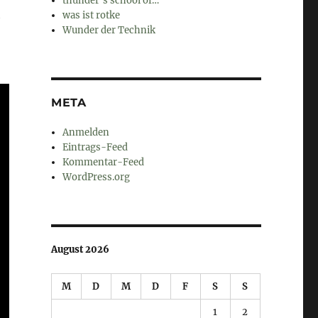
thunder's school of…
h
was ist rotke
Wunder der Technik
META
Anmelden
Eintrags-Feed
Kommentar-Feed
WordPress.org
August 2026
M
D
M
D
F
S
S
1
2