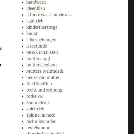
handwerk
ideenklau
if there was a movie of…
jagdtrieb
kinderfuersorge
kunst
leibesuebungen
lesestunde
s
MGS4 Finalisten
mutter singt
r
mutters lexikon
Mutters Weltmusik
neues von mutter
NextNextGen
recht und ordnung
rotke VR
Sammelwut
spieltrieb
spinne im netz
technikwunder
teufelsmoor