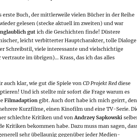
 erste Buch, der mittlerweile vielen Bücher in der Reihe
wieder gelesen (stecke aktuell im zweiten) und war
nglaublich gut
ich die Geschichten finde! Düstere
nischer, leicht verbitterter Hauptcharakter, tolle Dialoge
r Schreibstil, viele interessante und vielschichtige
 vertraute im übrigen)… Krass, das ich das alles
 auch klar, wie gut die Spiele von
CD Projekt Red
diese
tieren! Und ich stellte mir sofort die Frage warum es
ne
Filmadaption
gibt. Auch dort habe ich mich geirrt, de
mehrere Kurzfilme, einen Kinofilm und eine TV-Serie. Di
eher schlechte Kritiken und von
Andrzey Sapkowski
selbe
de Kritiken bekommen habe. Dazu muss man sagen, das
generell sehr übellaunig gegenüber jeder Medien-