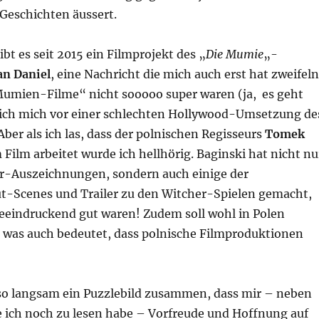
 Geschichten äussert.
ibt es seit 2015 ein Filmprojekt des „
Die Mumie
„-
an Daniel
, eine Nachricht die mich auch erst hat zweifeln
„Mumien-Filme“ nicht sooooo super waren (ja, es geht
 ich mich vor einer schlechten Hollywood-Umsetzung de
 Aber als ich las, dass der polnischen Regisseurs
Tomek
Film arbeitet wurde ich hellhörig. Baginski hat nicht nu
-Auszeichnungen, sondern auch einige der
ut-Scenes und Trailer zu den Witcher-Spielen gemacht,
beeindruckend gut waren! Zudem soll wohl in Polen
 was auch bedeutet, dass polnische Filmproduktionen
lso langsam ein Puzzlebild zusammen, dass mir – neben
e ich noch zu lesen habe – Vorfreude und Hoffnung auf