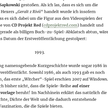
Sapkowski
gestoßen. Als ich las, dass es sich um die
 Hexers „
Geralt z Rivii
“ handelt wurde ich insofern
ass es sich dabei um die Figur aus den Videospielen der
he von
CD Projekt Red
(
cdprojektred.com
) handelt und
gerade als billigen Buch-zu-Spiel-Abklatsch abtun, wär
as Datum der Erstveröffentlichung gestolpert:
1993.
ng namensgebende Kurzgeschichte wurde sogar 1986 in
t veröffentlicht. Sowohl 1986, als auch 1993 gab es noch
n, das erste „Witcher“-Spiel erschien 2007 auf Windows.
ch bisher nicht, dass die Spiele-Reihe
auf einer
hvorlage
beruht! Im Nachhinein erklärt das natürlich die
chte, Dichte der Welt und die dadurch entstehende
szination, die die Spiele bieten.