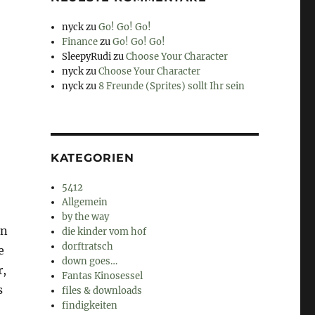
nyck
zu
Go! Go! Go!
Finance
zu
Go! Go! Go!
SleepyRudi
zu
Choose Your Character
nyck
zu
Choose Your Character
nyck
zu
8 Freunde (Sprites) sollt Ihr sein
KATEGORIEN
5412
Allgemein
by the way
nn
die kinder vom hof
dorftratsch
e
down goes…
r,
Fantas Kinosessel
s
files & downloads
findigkeiten