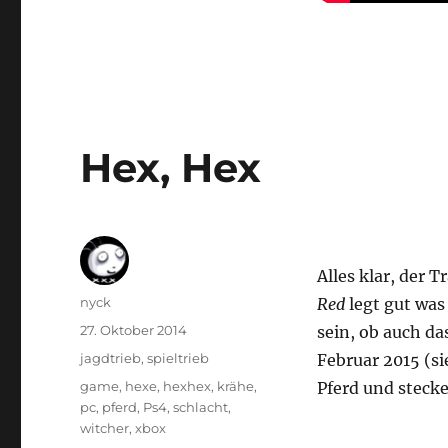
Hex, Hex
Alles klar, der T
Autor
nyck
Red
legt gut was
Veröffentlicht
27. Oktober 2014
sein, ob auch da
am
Kategorien
jagdtrieb
,
spieltrieb
Februar 2015 (s
Schlagwörter
game
,
hexe
,
hexhex
,
krähe
,
Pferd und steck
pc
,
pferd
,
Ps4
,
schlacht
,
witcher
,
xbox