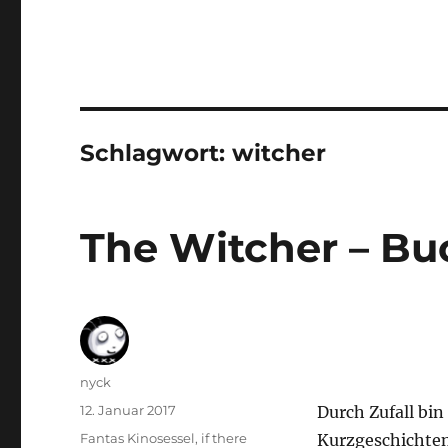
Schlagwort:
witcher
The Witcher – Buc
Autor
nyck
Veröffentlicht
12. Januar 2017
Durch Zufall bi
am
Kategorien
Fantas Kinosessel
,
if there
Kurzgeschichte