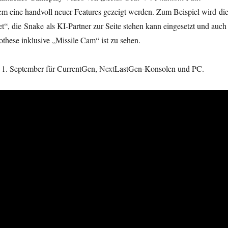
em eine handvoll neuer Features gezeigt werden. Zum Beispiel wird di
t“, die Snake als KI-Partner zur Seite stehen kann eingesetzt und auch
these inklusive „Missile Cam“ ist zu sehen.
1. September für CurrentGen,
Next
LastGen-Konsolen und PC.