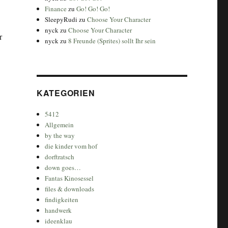
Finance
zu
Go! Go! Go!
SleepyRudi
zu
Choose Your Character
nyck
zu
Choose Your Character
r
nyck
zu
8 Freunde (Sprites) sollt Ihr sein
KATEGORIEN
5412
Allgemein
by the way
die kinder vom hof
dorftratsch
down goes…
Fantas Kinosessel
files & downloads
findigkeiten
handwerk
ideenklau