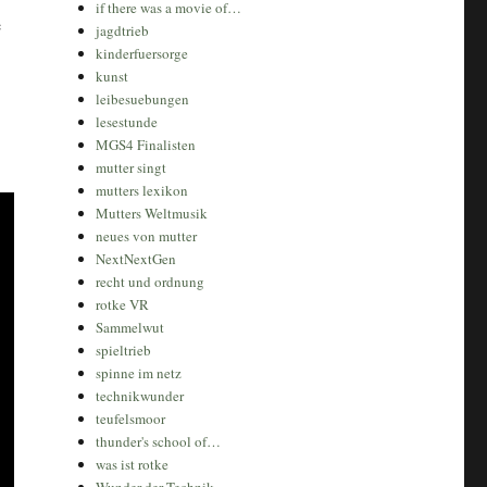
if there was a movie of…
e
jagdtrieb
kinderfuersorge
kunst
leibesuebungen
lesestunde
MGS4 Finalisten
mutter singt
mutters lexikon
Mutters Weltmusik
neues von mutter
NextNextGen
recht und ordnung
rotke VR
Sammelwut
spieltrieb
spinne im netz
technikwunder
teufelsmoor
thunder's school of…
was ist rotke
Wunder der Technik