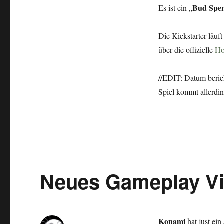
Bud Spen
Es ist ein „
Die Kickstarter läu
über die offizielle
Ho
//EDIT: Datum beric
Spiel kommt allerdin
Neues Gameplay Vi
Konami
hat just ei