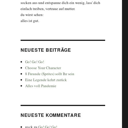
socken aus und entspanne dich ein wenig, lass' dich
einfach treiben, vertraue auf mutter.
du wirst sehen:
alles ist gut.
NEUESTE BEITRÄGE
Go! Go! Go!
Choose Your Character
8 Freunde (Sprites) sollt Ihr sein
Eine Legende kehrt zurück
Alles voll Pandemie
NEUESTE KOMMENTARE
nyck
zu
Go! Go! Go!