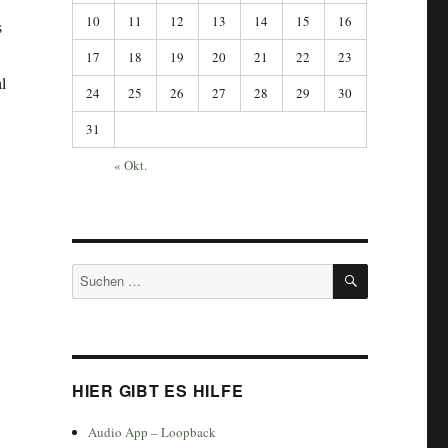
10
11
12
13
14
15
16
s
17
18
19
20
21
22
23
al
24
25
26
27
28
29
30
31
« Okt.
SUCHEN
Suchen
nach:
HIER GIBT ES HILFE
Audio App – Loopback