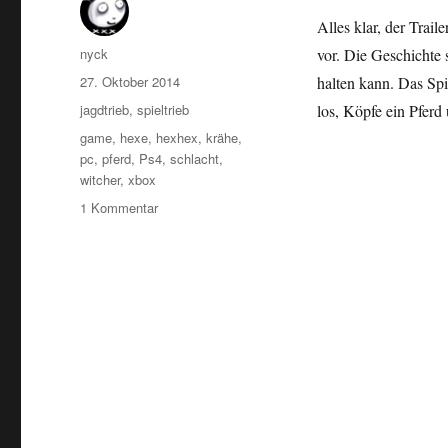
Alles klar, der Trail
Autor
nyck
vor. Die Geschichte 
Veröffentlicht
27. Oktober 2014
halten kann. Das Spi
am
Kategorien
jagdtrieb
,
spieltrieb
los, Köpfe ein Pfer
Schlagwörter
game
,
hexe
,
hexhex
,
krähe
,
pc
,
pferd
,
Ps4
,
schlacht
,
witcher
,
xbox
zu
1 Kommentar
Hex,
Hex