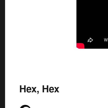
Gear
V
Hex, Hex