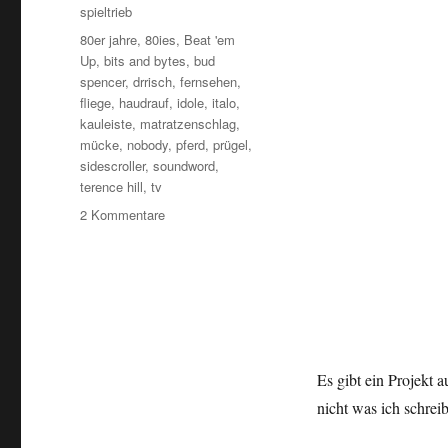
spieltrieb
Schlagwörter
80er jahre
,
80ies
,
Beat 'em
Up
,
bits and bytes
,
bud
spencer
,
drrisch
,
fernsehen
,
fliege
,
haudrauf
,
idole
,
italo
,
kauleiste
,
matratzenschlag
,
mücke
,
nobody
,
pferd
,
prügel
,
sidescroller
,
soundword
,
terence hill
,
tv
zu
2 Kommentare
Schläge
und
Bohnen
Es gibt ein Projekt 
nicht was ich schreib