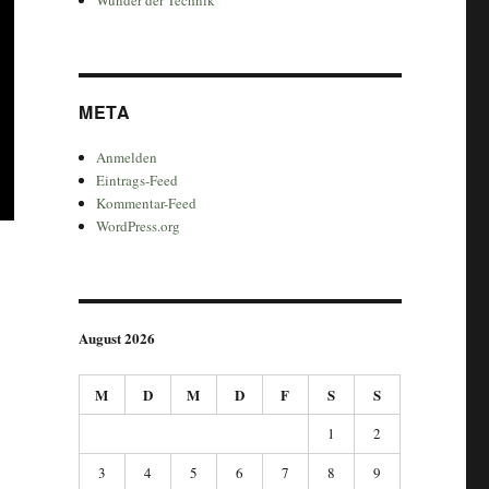
META
Anmelden
Eintrags-Feed
Kommentar-Feed
WordPress.org
August 2026
M
D
M
D
F
S
S
1
2
3
4
5
6
7
8
9