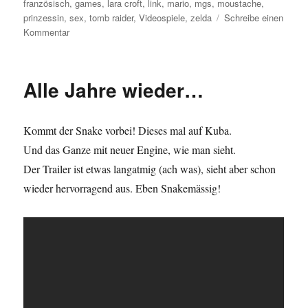
französisch
,
games
,
lara croft
,
link
,
mario
,
mgs
,
moustache
,
prinzessin
,
sex
,
tomb raider
,
Videospiele
,
zelda
Schreibe einen
zu
Kommentar
„I
am
a
Alle Jahre wieder…
princess,
rescue
me!“
Kommt der Snake vorbei! Dieses mal auf Kuba.
Und das Ganze mit neuer Engine, wie man sieht.
Der Trailer ist etwas langatmig (ach was), sieht aber schon
wieder hervorragend aus. Eben Snakemässig!