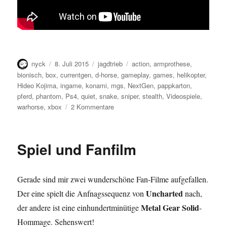
Autor
Veröffentlicht
Kategorien
Schlagwörter
nyck
8. Juli 2015
jagdtrieb
action
,
armprothese
,
am
bionisch
,
box
,
currentgen
,
d-horse
,
gameplay
,
games
,
helikopter
,
Hideo Kojima
,
ingame
,
konami
,
mgs
,
NextGen
,
pappkarton
,
pferd
,
phantom
,
Ps4
,
quiet
,
snake
,
sniper
,
stealth
,
Videospiele
,
zu
warhorse
,
xbox
2 Kommentare
Neues
Gameplay
Video
Spiel und Fanfilm
von
Metal
Gear
Gerade sind mir zwei wunderschöne Fan-Filme aufgefallen.
V
Uncharted
Der eine spielt die Anfnagssequenz von
nach,
Metal Gear Solid
der andere ist eine einhundertminütige
-
Hommage. Sehenswert!