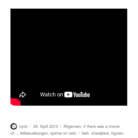
Autor
Veröffentlicht
Kategorien
nyck
29. April 2013
Allgemein
,
if there was a movie
am
Schlagwörter
of...
,
leibesuebungen
,
spinne im netz
bett
,
charajtere
,
figuren
,