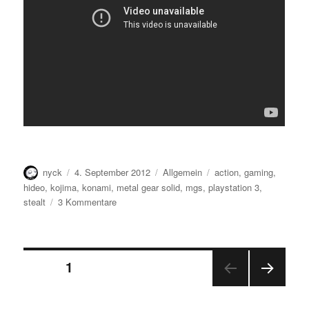
Autor
Veröffentlicht
Kategorien
Schlagwörter
nyck
4. September 2012
Allgemein
action
,
gaming
,
am
hideo
,
kojima
,
konami
,
metal gear solid
,
mgs
,
playstation 3
,
zu
stealt
3 Kommentare
Alle
Jahre
wieder…
Seitennummerierung
SEITE
1
NÄC
der
HSTE