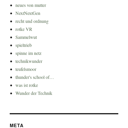
neues von mutter
NextNextGen
recht und ordnung
rotke VR
Sammelwut
spieltrieb
spinne im netz
technikwunder
teufelsmoor
thunder's school of…
was ist rotke
Wunder der Technik
META