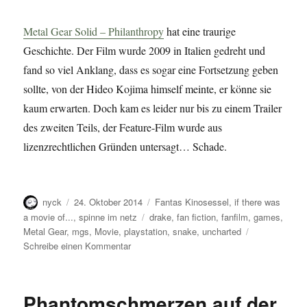
Metal Gear Solid – Philanthropy
hat eine traurige
Geschichte. Der Film wurde 2009 in Italien gedreht und
fand so viel Anklang, dass es sogar eine Fortsetzung geben
sollte, von der Hideo Kojima himself meinte, er könne sie
kaum erwarten. Doch kam es leider nur bis zu einem Trailer
des zweiten Teils, der Feature-Film wurde aus
lizenzrechtlichen Gründen untersagt… Schade.
Autor
Veröffentlicht
Kategorien
nyck
24. Oktober 2014
Fantas Kinosessel
,
if there was
am
Schlagwörter
a movie of...
,
spinne im netz
drake
,
fan fiction
,
fanfilm
,
games
,
Metal Gear
,
mgs
,
Movie
,
playstation
,
snake
,
uncharted
zu
Schreibe einen Kommentar
Spiel
und
Fanfilm
Phantomschmerzen auf der