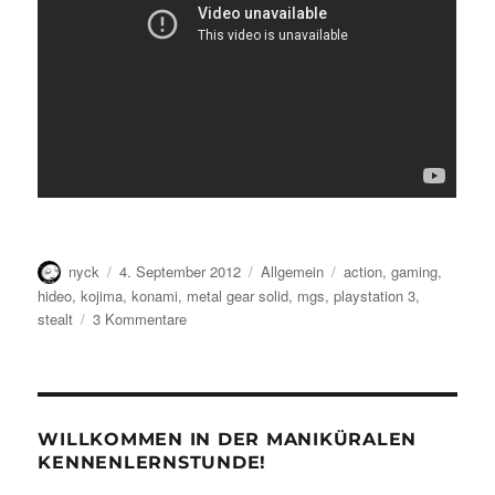
Autor
Veröffentlicht
Kategorien
Schlagwörter
nyck
4. September 2012
Allgemein
action
,
gaming
,
am
hideo
,
kojima
,
konami
,
metal gear solid
,
mgs
,
playstation 3
,
zu
stealt
3 Kommentare
Alle
Jahre
wieder…
WILLKOMMEN IN DER MANIKÜRALEN
KENNENLERNSTUNDE!