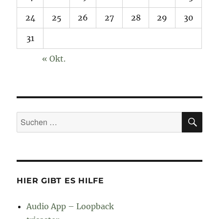
24
25
26
27
28
29
30
31
« Okt.
SU
Suchen
nach:
HIER GIBT ES HILFE
Audio App – Loopback