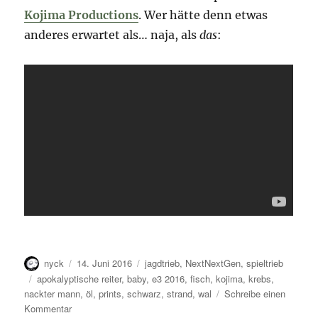
Kojima Productions
. Wer hätte denn etwas
anderes erwartet als… naja, als
das
:
Autor
Veröffentlicht
Kategorien
nyck
14. Juni 2016
jagdtrieb
,
NextNextGen
,
spieltrieb
am
Schlagwörter
apokalyptische reiter
,
baby
,
e3 2016
,
fisch
,
kojima
,
krebs
,
nackter mann
,
öl
,
prints
,
schwarz
,
strand
,
wal
Schreibe einen
zu
Kommentar