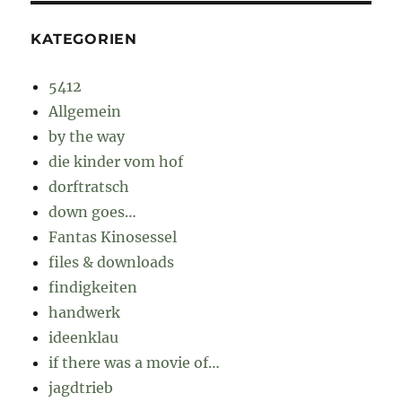
KATEGORIEN
5412
Allgemein
by the way
die kinder vom hof
dorftratsch
down goes…
Fantas Kinosessel
files & downloads
findigkeiten
handwerk
ideenklau
if there was a movie of…
jagdtrieb