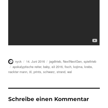
Autor
Veröffentlicht
Kategorien
nyck
14. Juni 2016
jagdtrieb
,
NextNextGen
,
spieltrieb
am
Schlagwörter
apokalyptische reiter
,
baby
,
e3 2016
,
fisch
,
kojima
,
krebs
,
nackter mann
,
öl
,
prints
,
schwarz
,
strand
,
wal
Schreibe einen Kommentar