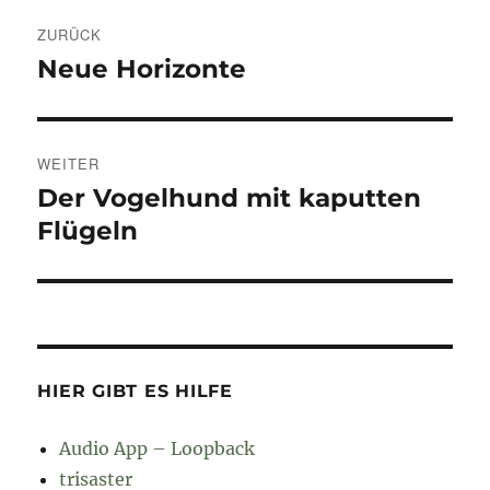
Beitragsnavigation
ZURÜCK
Neue Horizonte
Vorheriger
Beitrag:
WEITER
Der Vogelhund mit kaputten
Nächster
Beitrag:
Flügeln
HIER GIBT ES HILFE
Audio App – Loopback
trisaster