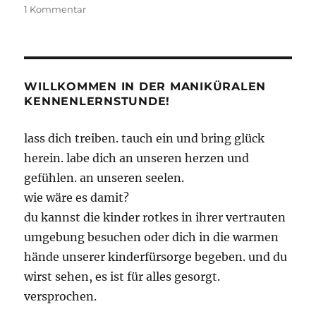
zu
1 Kommentar
The
Witcher
–
Buch,
Spiel
WILLKOMMEN IN DER MANIKÜRALEN
und
KENNENLERNSTUNDE!
Film
lass dich treiben. tauch ein und bring glück
herein. labe dich an unseren herzen und
gefühlen. an unseren seelen.
wie wäre es damit?
du kannst die kinder rotkes in ihrer vertrauten
umgebung besuchen oder dich in die warmen
hände unserer kinderfürsorge begeben. und du
wirst sehen, es ist für alles gesorgt.
versprochen.