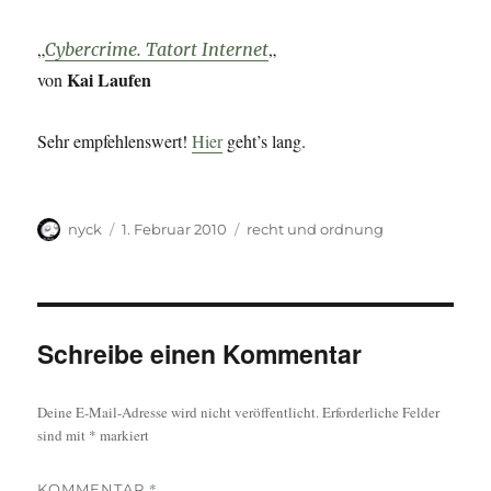
„
„
Cybercrime. Tatort Internet
Kai Laufen
von
Sehr empfehlenswert!
Hier
geht’s lang.
Autor
Veröffentlicht
Kategorien
nyck
1. Februar 2010
recht und ordnung
am
Schreibe einen Kommentar
Deine E-Mail-Adresse wird nicht veröffentlicht.
Erforderliche Felder
sind mit
*
markiert
*
KOMMENTAR