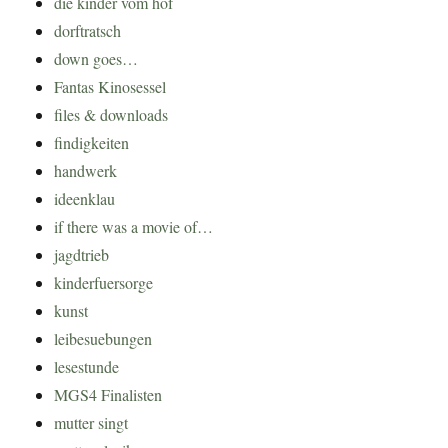
die kinder vom hof
dorftratsch
down goes…
Fantas Kinosessel
files & downloads
findigkeiten
handwerk
ideenklau
if there was a movie of…
jagdtrieb
kinderfuersorge
kunst
leibesuebungen
lesestunde
MGS4 Finalisten
mutter singt