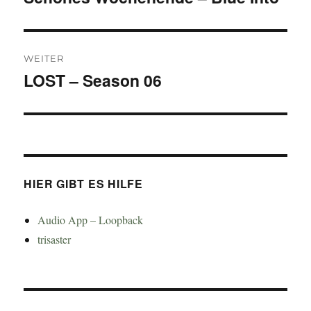
Beitrag:
WEITER
LOST – Season 06
Nächster
Beitrag:
HIER GIBT ES HILFE
Audio App – Loopback
trisaster