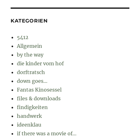
KATEGORIEN
5412
Allgemein
by the way
die kinder vom hof
dorftratsch
down goes…
Fantas Kinosessel
files & downloads
findigkeiten
handwerk
ideenklau
if there was a movie of…