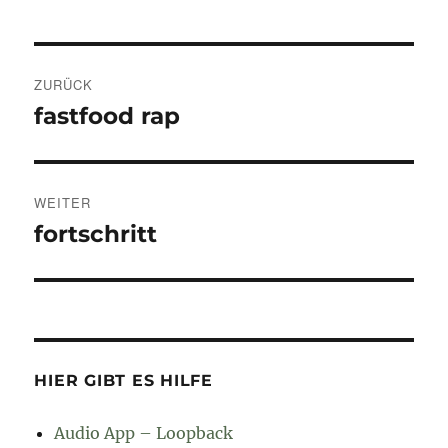
Beitragsnavigation
ZURÜCK
fastfood rap
Vorheriger
Beitrag:
WEITER
fortschritt
Nächster
Beitrag:
HIER GIBT ES HILFE
Audio App – Loopback