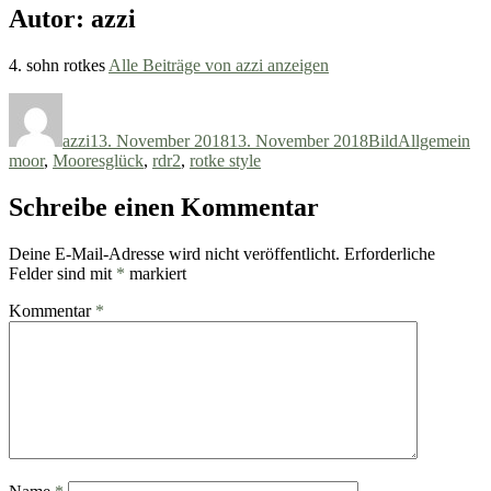
Autor:
azzi
4. sohn rotkes
Alle Beiträge von azzi anzeigen
Autor
Veröffentlicht
Format
Kategorien
Sc
am
azzi
13. November 2018
13. November 2018
Bild
Allgemein
moor
,
Mooresglück
,
rdr2
,
rotke style
Schreibe einen Kommentar
Deine E-Mail-Adresse wird nicht veröffentlicht.
Erforderliche
Felder sind mit
*
markiert
Kommentar
*