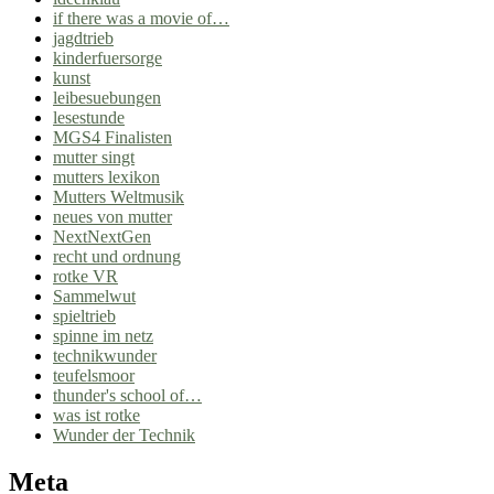
if there was a movie of…
jagdtrieb
kinderfuersorge
kunst
leibesuebungen
lesestunde
MGS4 Finalisten
mutter singt
mutters lexikon
Mutters Weltmusik
neues von mutter
NextNextGen
recht und ordnung
rotke VR
Sammelwut
spieltrieb
spinne im netz
technikwunder
teufelsmoor
thunder's school of…
was ist rotke
Wunder der Technik
Meta