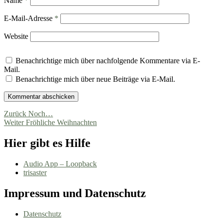
Name
*
E-Mail-Adresse
*
Website
Benachrichtige mich über nachfolgende Kommentare via E-
Mail.
Benachrichtige mich über neue Beiträge via E-Mail.
Beitragsnavigation
Vorheriger
Zurück
Noch…
Nächster
Beitrag:
Weiter
Fröhliche Weihnachten
Beitrag:
Hier gibt es Hilfe
Audio App – Loopback
trisaster
Impressum und Datenschutz
Datenschutz