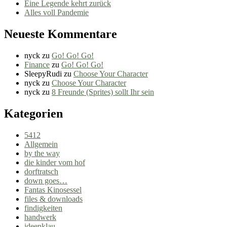
Eine Legende kehrt zurück
Alles voll Pandemie
Neueste Kommentare
nyck
zu
Go! Go! Go!
Finance
zu
Go! Go! Go!
SleepyRudi
zu
Choose Your Character
nyck
zu
Choose Your Character
nyck
zu
8 Freunde (Sprites) sollt Ihr sein
Kategorien
5412
Allgemein
by the way
die kinder vom hof
dorftratsch
down goes…
Fantas Kinosessel
files & downloads
findigkeiten
handwerk
ideenklau