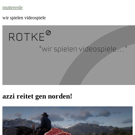
Zum
muttererde
Inhalt
wir spielen videospiele
springen
azzi reitet gen norden!