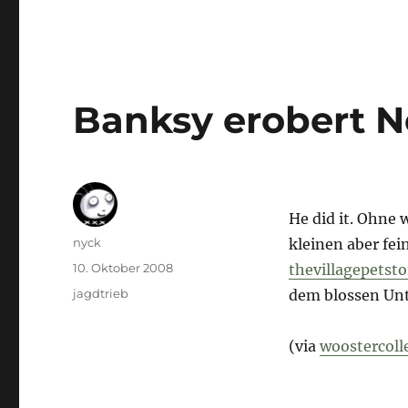
Banksy erobert 
He did it. Ohne
Autor
nyck
kleinen aber fe
Veröffentlicht
10. Oktober 2008
thevillagepetst
am
Kategorien
jagdtrieb
dem blossen Unt
(via
woostercoll