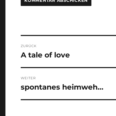
Beitragsnavigation
ZURÜCK
A tale of love
Vorheriger
Beitrag:
WEITER
spontanes heimweh…
Nächster
Beitrag: