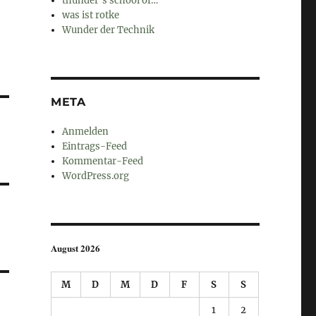
thunder's school of…
was ist rotke
Wunder der Technik
META
Anmelden
Eintrags-Feed
Kommentar-Feed
WordPress.org
August 2026
M
D
M
D
F
S
S
1
2