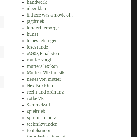
handwerk
ideenklau
if there was a movie of…
jagdtrieb
kinderfuersorge
kunst
leibesuebungen
lesestunde
MGS4 Finalisten
mutter singt
mutters lexikon
Mutters Weltmusik
neues von mutter
NextNextGen
recht und ordnung
rotke VR
Sammelwut
spieltrieb
spinne im netz
technikwunder
teufelsmoor