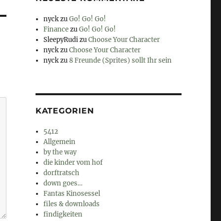
nyck
zu
Go! Go! Go!
Finance
zu
Go! Go! Go!
SleepyRudi
zu
Choose Your Character
nyck
zu
Choose Your Character
nyck
zu
8 Freunde (Sprites) sollt Ihr sein
KATEGORIEN
5412
Allgemein
by the way
die kinder vom hof
dorftratsch
down goes…
Fantas Kinosessel
files & downloads
findigkeiten