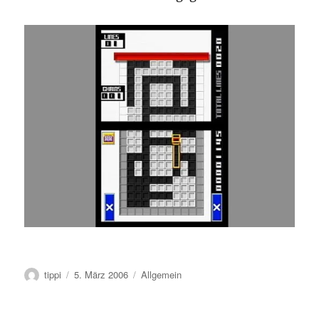
Autor
Veröffentlicht
Kategorien
tippi
5. März 2006
Allgemein
am