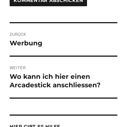
Beitragsnavigation
ZURÜCK
Werbung
Vorheriger
Beitrag:
WEITER
Wo kann ich hier einen
Nächster
Beitrag:
Arcadestick anschliessen?
HIER GIBT ES HILFE