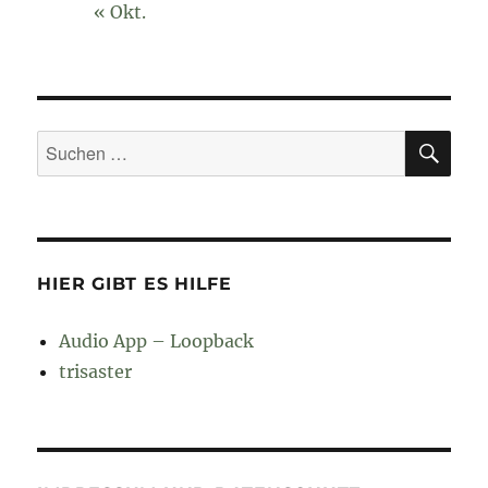
« Okt.
SU
Suchen
nach:
HIER GIBT ES HILFE
Audio App – Loopback
trisaster