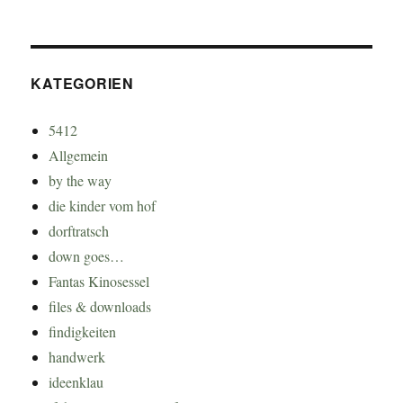
KATEGORIEN
5412
Allgemein
by the way
die kinder vom hof
dorftratsch
down goes…
Fantas Kinosessel
files & downloads
findigkeiten
handwerk
ideenklau