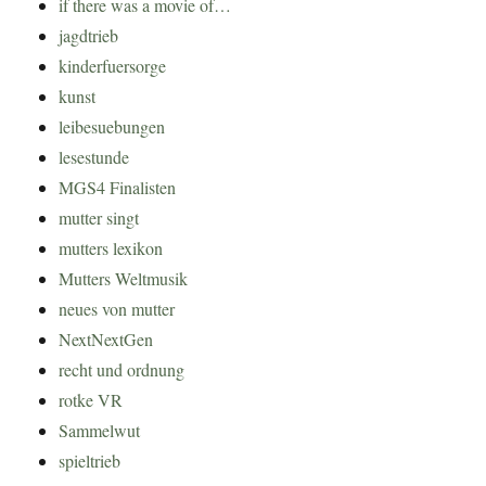
if there was a movie of…
jagdtrieb
kinderfuersorge
kunst
leibesuebungen
lesestunde
MGS4 Finalisten
mutter singt
mutters lexikon
Mutters Weltmusik
neues von mutter
NextNextGen
recht und ordnung
rotke VR
Sammelwut
spieltrieb