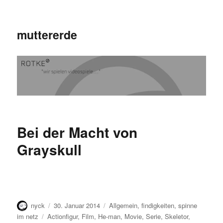
muttererde
Bei der Macht von
Grayskull
Autor
Veröffentlicht
Kategorien
nyck
30. Januar 2014
Allgemein
,
findigkeiten
,
spinne
am
Schlagwörter
im netz
Actionfigur
,
Film
,
He-man
,
Movie
,
Serie
,
Skeletor
,