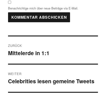
Benachrichtige mich über neue Beiträge via E-Mail.
Beitragsnavigation
ZURÜCK
Mittelerde in 1:1
Vorheriger
Beitrag:
WEITER
Celebrities lesen gemeine Tweets
Nächster
Beitrag: