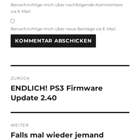
Benachrichtige mich über nachfolgende Kommentare
via E-Mail.
Benachrichtige mich über neue Beiträge via E-Mail.
Beitragsnavigation
ZURÜCK
ENDLICH! PS3 Firmware
Vorheriger
Beitrag:
Update 2.40
WEITER
Falls mal wieder jemand
Nächster