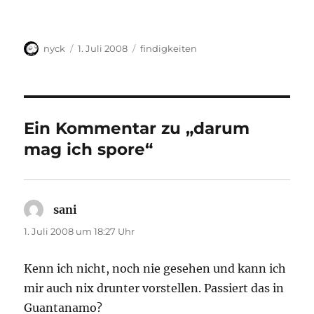
Autor
Veröffentlicht
Kategorien
nyck
1. Juli 2008
findigkeiten
am
Ein Kommentar zu „darum
mag ich spore“
sani
sagt:
1. Juli 2008 um 18:27 Uhr
Kenn ich nicht, noch nie gesehen und kann ich
mir auch nix drunter vorstellen. Passiert das in
Guantanamo?