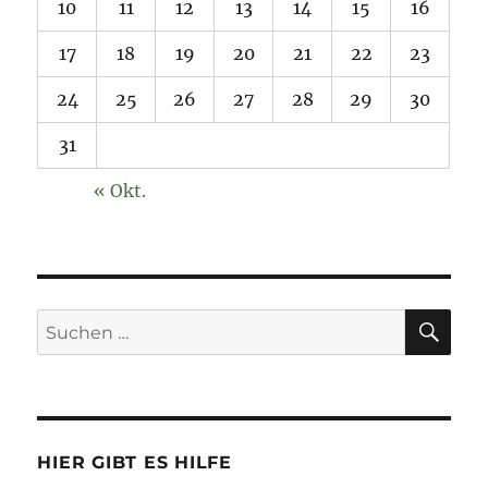
10
11
12
13
14
15
16
17
18
19
20
21
22
23
24
25
26
27
28
29
30
31
« Okt.
SU
Suchen
nach:
HIER GIBT ES HILFE