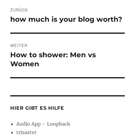
Beitragsnavigation
ZURÜCK
how much is your blog worth?
Vorheriger
Beitrag:
WEITER
How to shower: Men vs
Nächster
Beitrag:
Women
HIER GIBT ES HILFE
Audio App – Loopback
trisaster