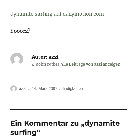
dynamite surfing auf dailymotion.com
hooorz?
Autor:
azzi
4. sohn rotkes
Alle Beiträge von azzi anzeigen
Autor
Veröffentlicht
Kategorien
azzi
14. März 2007
findigkeiten
am
Ein Kommentar zu „dynamite
surfing“