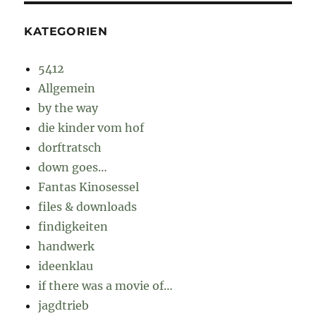
KATEGORIEN
5412
Allgemein
by the way
die kinder vom hof
dorftratsch
down goes…
Fantas Kinosessel
files & downloads
findigkeiten
handwerk
ideenklau
if there was a movie of…
jagdtrieb