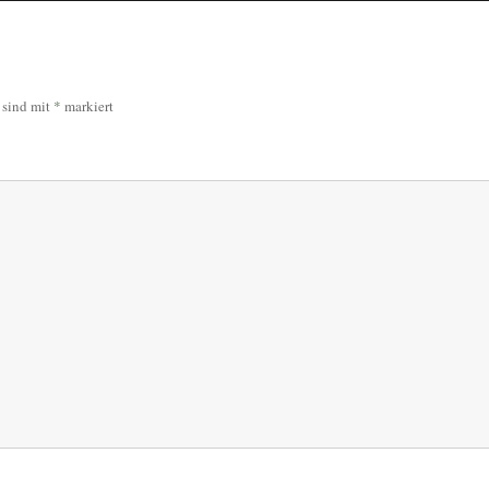
r sind mit
*
markiert