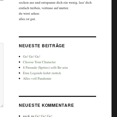
socken aus und entspanne dich ein wenig, lass' dich
einfach treiben, vertraue auf mutter.
du wirst sehen:
alles ist gut.
NEUESTE BEITRÄGE
Go! Go! Go!
Choose Your Character
8 Freunde (Sprites) sollt Ihr sein
Eine Legende kehrt zurück
Alles voll Pandemie
NEUESTE KOMMENTARE
nyck
zu
Go! Go! Go!