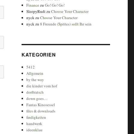
Finance
zu
Go! Go! Go!
SleepyRudi
zu
Choose Your Character
nyck
zu
Choose Your Character
nyck
zu
8 Freunde (Sprites) sollt Ihr sein
KATEGORIEN
5412
Allgemein
by the way
die kinder vom hof
dorftratsch
down goes…
Fantas Kinosessel
files & downloads
findigkeiten
handwerk
ideenklau