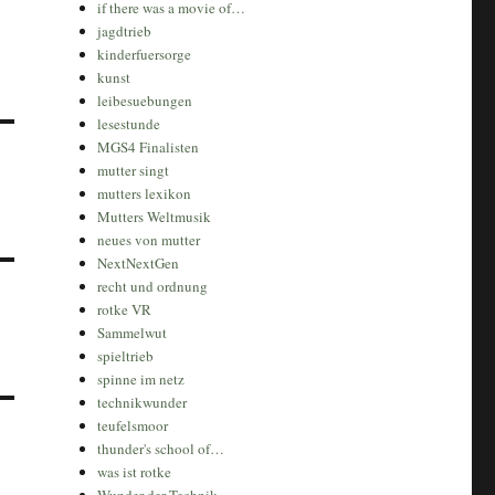
if there was a movie of…
jagdtrieb
kinderfuersorge
kunst
leibesuebungen
lesestunde
MGS4 Finalisten
mutter singt
mutters lexikon
Mutters Weltmusik
neues von mutter
NextNextGen
recht und ordnung
rotke VR
Sammelwut
spieltrieb
spinne im netz
technikwunder
teufelsmoor
thunder's school of…
was ist rotke
Wunder der Technik