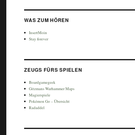
WAS ZUM HÖREN
InsertMoin
Stay forever
ZEUGS FÜRS SPIELEN
Boardgamegeek
Gitzmans Warhammer Maps
Magierspiele
Pokémon Go – Übersicht
Radaddel