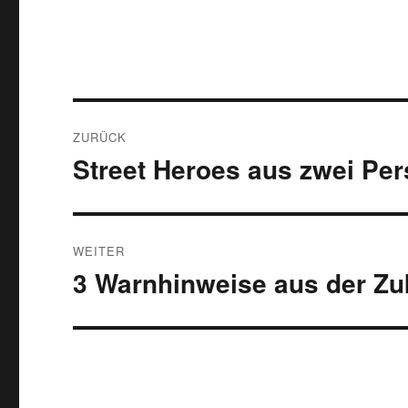
Beitragsnavigation
ZURÜCK
Street Heroes aus zwei Per
Vorheriger
Beitrag:
WEITER
3 Warnhinweise aus der Zu
Nächster
Beitrag: