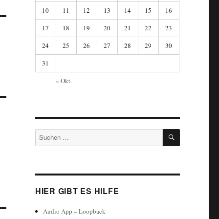
10
11
12
13
14
15
16
17
18
19
20
21
22
23
24
25
26
27
28
29
30
31
« Okt.
SUCHEN
Suchen
nach:
HIER GIBT ES HILFE
Audio App – Loopback