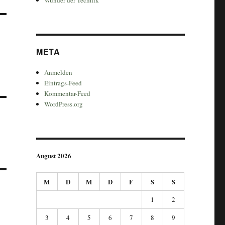
META
Anmelden
Eintrags-Feed
Kommentar-Feed
WordPress.org
August 2026
M
D
M
D
F
S
S
1
2
3
4
5
6
7
8
9