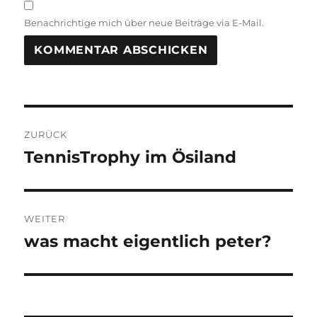
Benachrichtige mich über neue Beiträge via E-Mail.
Beitragsnavigation
ZURÜCK
TennisTrophy im Ösiland
Vorheriger
Beitrag:
WEITER
was macht eigentlich peter?
Nächster
Beitrag: