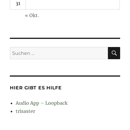
31
« Okt.
SU
Suchen
nach:
HIER GIBT ES HILFE
Audio App – Loopback
trisaster