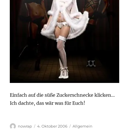
Einfach auf die süße Zuckerschnecke klicken…
Ich dachte, das wär was für Euch!
Autor
Veröffentlicht
Kategorien
nowrap
4. Oktober 2006
Allgemein