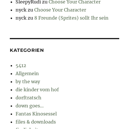
SleepyRudi
zu
Choose Your Character
nyck
zu
Choose Your Character
nyck
zu
8 Freunde (Sprites) sollt Ihr sein
KATEGORIEN
5412
Allgemein
by the way
die kinder vom hof
dorftratsch
down goes…
Fantas Kinosessel
files & downloads