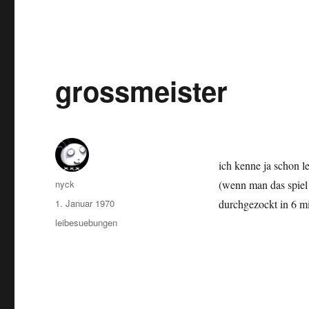
grossmeister
ich kenne ja schon le
Autor
nyck
(wenn man das spiel 
Veröffentlicht
1. Januar 1970
durchgezockt in 6 
am
Kategorien
leibesuebungen