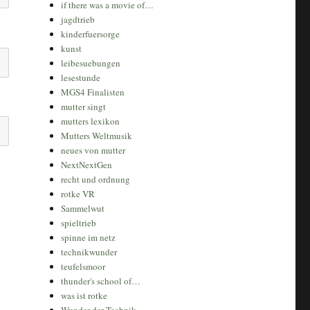
if there was a movie of…
jagdtrieb
kinderfuersorge
kunst
leibesuebungen
lesestunde
MGS4 Finalisten
mutter singt
mutters lexikon
Mutters Weltmusik
neues von mutter
NextNextGen
recht und ordnung
rotke VR
Sammelwut
spieltrieb
spinne im netz
technikwunder
teufelsmoor
thunder's school of…
was ist rotke
Wunder der Technik