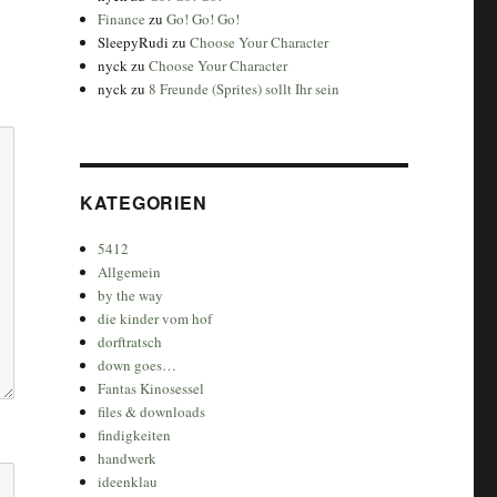
Finance
zu
Go! Go! Go!
SleepyRudi
zu
Choose Your Character
nyck
zu
Choose Your Character
nyck
zu
8 Freunde (Sprites) sollt Ihr sein
KATEGORIEN
5412
Allgemein
by the way
die kinder vom hof
dorftratsch
down goes…
Fantas Kinosessel
files & downloads
findigkeiten
handwerk
ideenklau