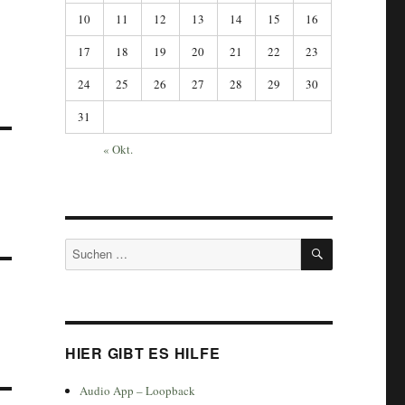
10
11
12
13
14
15
16
17
18
19
20
21
22
23
24
25
26
27
28
29
30
31
« Okt.
SUCHEN
Suchen
nach:
HIER GIBT ES HILFE
Audio App – Loopback