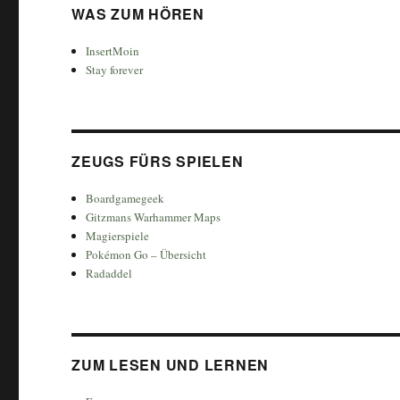
WAS ZUM HÖREN
InsertMoin
Stay forever
ZEUGS FÜRS SPIELEN
Boardgamegeek
Gitzmans Warhammer Maps
Magierspiele
Pokémon Go – Übersicht
Radaddel
ZUM LESEN UND LERNEN