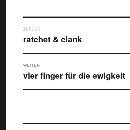
Beitragsnavigation
ZURÜCK
ratchet & clank
Vorheriger
Beitrag:
WEITER
vier finger für die ewigkeit
Nächster
Beitrag: