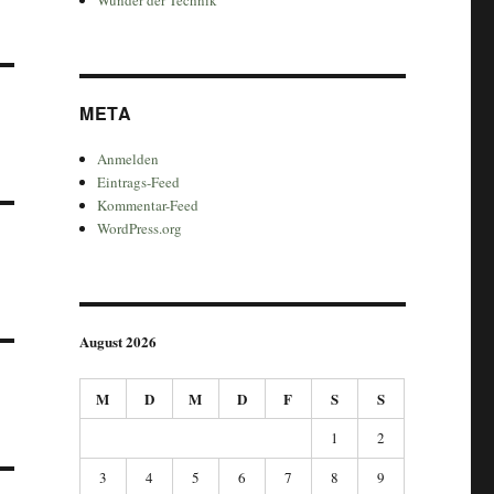
META
Anmelden
Eintrags-Feed
Kommentar-Feed
WordPress.org
August 2026
M
D
M
D
F
S
S
1
2
3
4
5
6
7
8
9