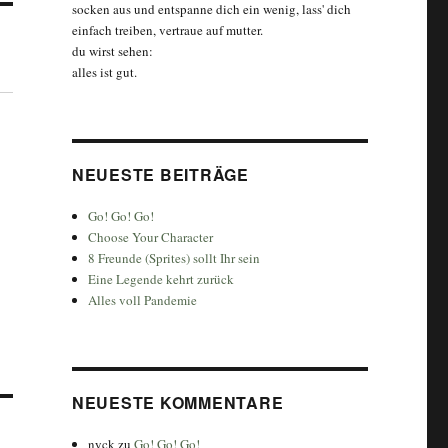
socken aus und entspanne dich ein wenig, lass' dich
einfach treiben, vertraue auf mutter.
du wirst sehen:
alles ist gut.
NEUESTE BEITRÄGE
Go! Go! Go!
Choose Your Character
8 Freunde (Sprites) sollt Ihr sein
Eine Legende kehrt zurück
Alles voll Pandemie
NEUESTE KOMMENTARE
nyck
zu
Go! Go! Go!