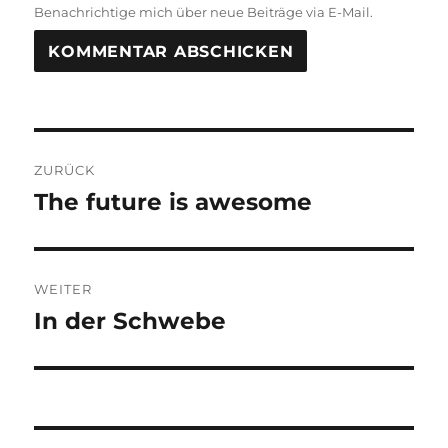
Benachrichtige mich über neue Beiträge via E-Mail.
Beitragsnavigation
ZURÜCK
The future is awesome
Vorheriger
Beitrag:
WEITER
In der Schwebe
Nächster
Beitrag: