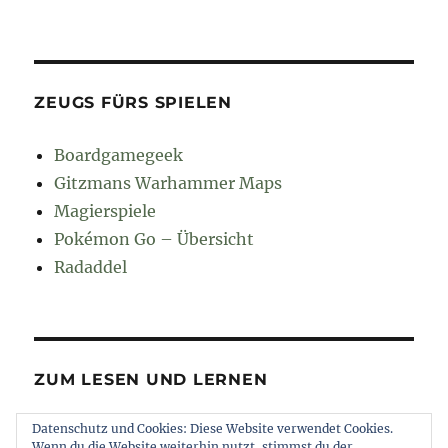
ZEUGS FÜRS SPIELEN
Boardgamegeek
Gitzmans Warhammer Maps
Magierspiele
Pokémon Go – Übersicht
Radaddel
ZUM LESEN UND LERNEN
Datenschutz und Cookies: Diese Website verwendet Cookies.
Euroncap
Wenn du die Website weiterhin nutzt, stimmst du der