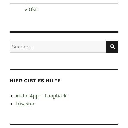
« Okt.
SU
Suchen
nach:
HIER GIBT ES HILFE
Audio App – Loopback
trisaster