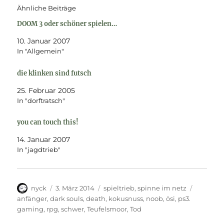
Ähnliche Beiträge
DOOM 3 oder schöner spielen…
10. Januar 2007
In "Allgemein"
die klinken sind futsch
25. Februar 2005
In "dorftratsch"
you can touch this!
14. Januar 2007
In "jagdtrieb"
Autor
Veröffentlicht
Kategorien
Schlagw
nyck
3. März 2014
spieltrieb
,
spinne im netz
am
anfänger
,
dark souls
,
death
,
kokusnuss
,
noob
,
ösi
,
ps3.
gaming
,
rpg
,
schwer
,
Teufelsmoor
,
Tod