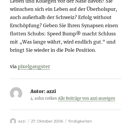
Leben und Kollegen vor der Nase davon? Sie
wünschen sich ein Leben auf der Überholspur,
auch außerhalb der Schweiz? Erfolg without
Erschöpfung? Geben Sie Ihren Synapsen einen
flotten Schubs: Speed Bump® macht Schluss
mit „Was lange währt, wird endlich gut.“ und
bringt Sie wieder in die Pole Position.
via
pixelgangster
Autor:
azzi
4. sohn rotkes
Alle Beiträge von azzi anzeigen
Autor
Veröffentlicht
Kategorien
azzi
27. Oktober 2006
findigkeiten
am