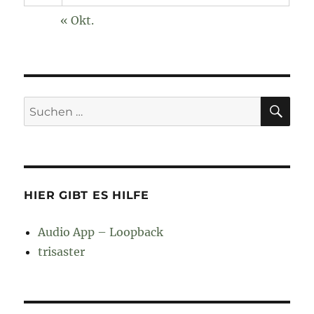
« Okt.
SU
Suchen
nach:
HIER GIBT ES HILFE
Audio App – Loopback
trisaster