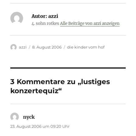
Autor:
azzi
4. sohn rotkes
Alle Beiträge von azzi anzeigen
Autor
Veröffentlicht
Kategorien
azzi
8. August 2006
die kinder vom hof
am
3 Kommentare zu „lustiges
konzertequiz“
nyck
sagt:
23. August 2006 um 09:20 Uhr