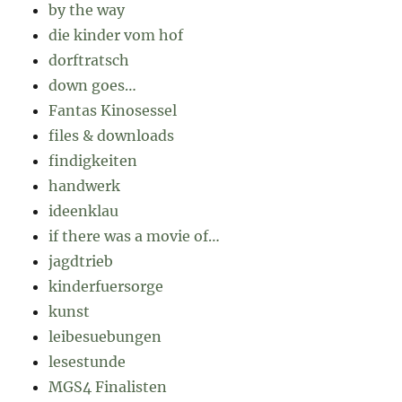
by the way
die kinder vom hof
dorftratsch
down goes…
Fantas Kinosessel
files & downloads
findigkeiten
handwerk
ideenklau
if there was a movie of…
jagdtrieb
kinderfuersorge
kunst
leibesuebungen
lesestunde
MGS4 Finalisten