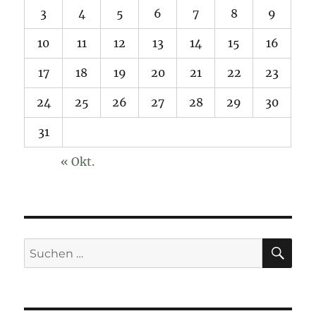
3
4
5
6
7
8
9
10
11
12
13
14
15
16
17
18
19
20
21
22
23
24
25
26
27
28
29
30
31
« Okt.
SU
Suchen
nach: