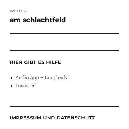
WEITER
am schlachtfeld
Nächster
Beitrag:
HIER GIBT ES HILFE
Audio App – Loopback
trisaster
IMPRESSUM UND DATENSCHUTZ