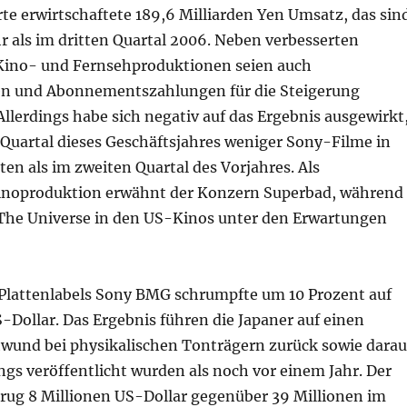
te erwirtschaftete 189,6 Milliarden Yen Umsatz, das sin
r als im dritten Quartal 2006. Neben verbesserten
Kino- und Fernsehproduktionen seien auch
 und Abonnementszahlungen für die Steigerung
Allerdings habe sich negativ auf das Ergebnis ausgewirkt
 Quartal dieses Geschäftsjahres weniger Sony-Filme in
ten als im zweiten Quartal des Vorjahres. Als
Kinoproduktion erwähnt der Konzern Superbad, während
 The Universe in den US-Kinos unter den Erwartungen
Plattenlabels Sony BMG schrumpfte um 10 Prozent auf
-Dollar. Das Ergebnis führen die Japaner auf einen
wund bei physikalischen Tonträgern zurück sowie darau
gs veröffentlicht wurden als noch vor einem Jahr. Der
trug 8 Millionen US-Dollar gegenüber 39 Millionen im