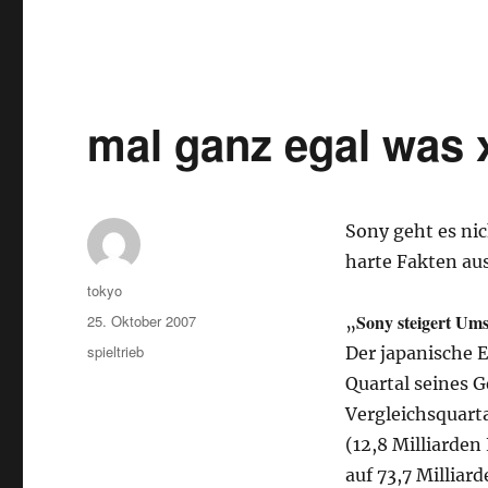
mal ganz egal was 
Sony geht es nic
harte Fakten au
Autor
tokyo
Veröffentlicht
Sony steigert Um
25. Oktober 2007
„
am
Kategorien
spieltrieb
Der japanische 
Quartal seines 
Vergleichsquarta
(12,8 Milliarden
auf 73,7 Milliar