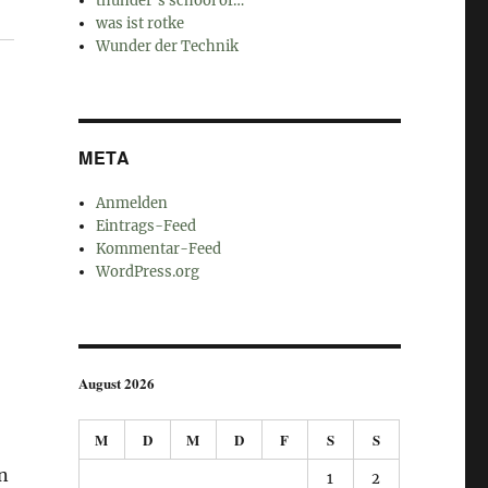
thunder's school of…
was ist rotke
Wunder der Technik
META
Anmelden
Eintrags-Feed
Kommentar-Feed
WordPress.org
August 2026
M
D
M
D
F
S
S
en
1
2