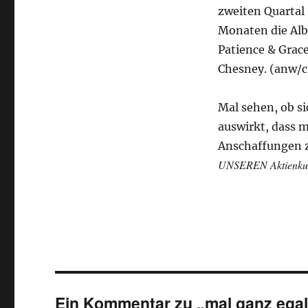
zweiten Quartal
Monaten die Alb
Patience & Grac
Chesney. (anw/c
Mal sehen, ob si
auswirkt, dass m
Anschaffungen z
UNSEREN Aktienkur
Ein Kommentar zu „mal ganz ega