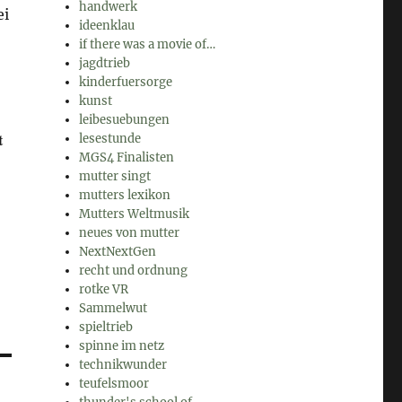
handwerk
ei
ideenklau
if there was a movie of…
jagdtrieb
kinderfuersorge
kunst
leibesuebungen
t
lesestunde
MGS4 Finalisten
mutter singt
mutters lexikon
Mutters Weltmusik
neues von mutter
NextNextGen
recht und ordnung
rotke VR
Sammelwut
spieltrieb
spinne im netz
technikwunder
teufelsmoor