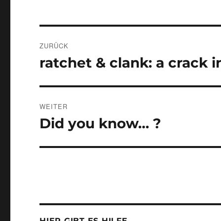
Beitragsnavigation
ZURÜCK
ratchet & clank: a crack i
Vorheriger
Beitrag:
WEITER
Did you know… ?
Nächster
Beitrag:
HIER GIBT ES HILFE