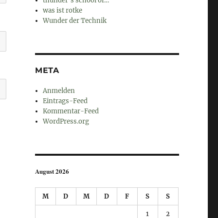
thunder's school of…
was ist rotke
Wunder der Technik
META
Anmelden
Eintrags-Feed
Kommentar-Feed
WordPress.org
August 2026
M
D
M
D
F
S
S
1
2