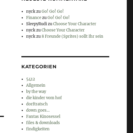
nyck
zu
Go! Go! Go!
Finance
zu
Go! Go! Go!
SleepyRudi
zu
Choose Your Character
nyck
zu
Choose Your Character
nyck
zu
8 Freunde (Sprites) sollt Ihr sein
KATEGORIEN
5412
Allgemein
by the way
die kinder vom hof
dorftratsch
down goes…
Fantas Kinosessel
files & downloads
findigkeiten