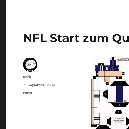
NFL Start zum Qu
Autor
nyck
Veröffentlicht
7. September 2009
am
Kategorien
kunst