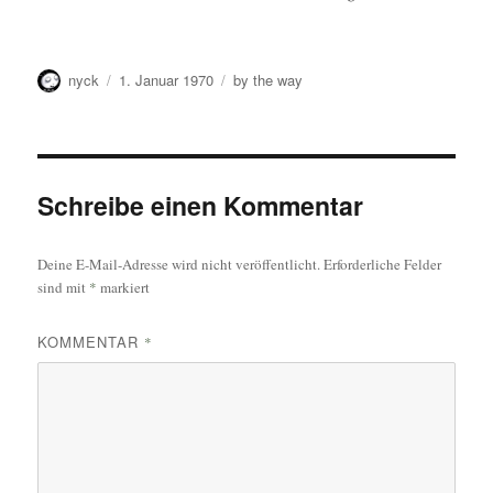
Autor
Veröffentlicht
Kategorien
nyck
1. Januar 1970
by the way
am
Schreibe einen Kommentar
Deine E-Mail-Adresse wird nicht veröffentlicht.
Erforderliche Felder
sind mit
*
markiert
KOMMENTAR
*