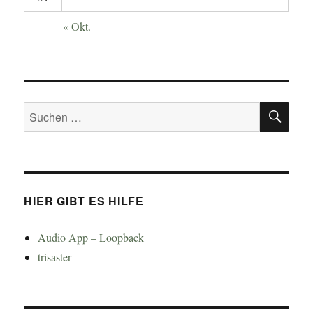
« Okt.
SU
Suchen
nach:
HIER GIBT ES HILFE
Audio App – Loopback
trisaster