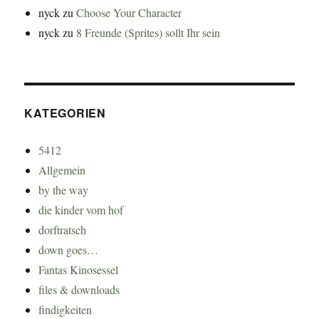
nyck
zu
Choose Your Character
nyck
zu
8 Freunde (Sprites) sollt Ihr sein
KATEGORIEN
5412
Allgemein
by the way
die kinder vom hof
dorftratsch
down goes…
Fantas Kinosessel
files & downloads
findigkeiten