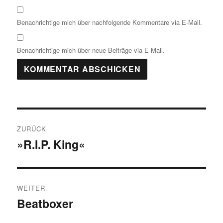
Benachrichtige mich über nachfolgende Kommentare via E-Mail.
Benachrichtige mich über neue Beiträge via E-Mail.
Beitragsnavigation
ZURÜCK
»R.I.P. King«
Vorheriger
Beitrag:
WEITER
Beatboxer
Nächster
Beitrag: