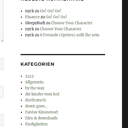
nyck
zu
Go! Go! Go!
Finance
zu
Go! Go! Go!
SleepyRudi
zu
Choose Your Character
nyck
zu
Choose Your Character
nyck
zu
8 Freunde (Sprites) sollt Ihr sein
KATEGORIEN
5412
Allgemein
by the way
die kinder vom hof
dorftratsch
down goes…
Fantas Kinosessel
files & downloads
findigkeiten