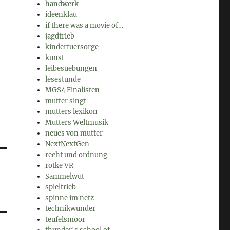
handwerk
ideenklau
if there was a movie of…
jagdtrieb
kinderfuersorge
kunst
leibesuebungen
lesestunde
MGS4 Finalisten
mutter singt
mutters lexikon
Mutters Weltmusik
neues von mutter
NextNextGen
recht und ordnung
rotke VR
Sammelwut
spieltrieb
spinne im netz
technikwunder
teufelsmoor