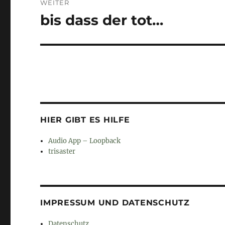
WEITER
bis dass der tot…
Nächster
Beitrag:
HIER GIBT ES HILFE
Audio App – Loopback
trisaster
IMPRESSUM UND DATENSCHUTZ
Datenschutz