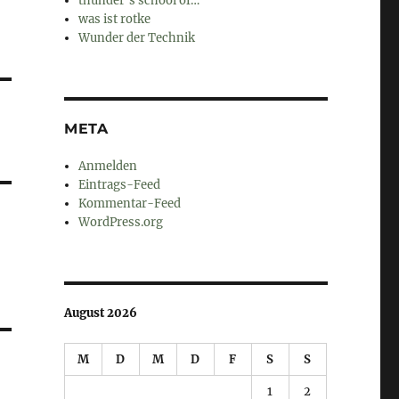
thunder's school of…
was ist rotke
Wunder der Technik
META
Anmelden
Eintrags-Feed
Kommentar-Feed
WordPress.org
August 2026
M
D
M
D
F
S
S
1
2