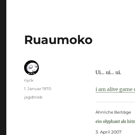
Ruaumoko
Ui… ui… ui.
Autor
nyck
Veröffentlicht
1. Januar 1970
i am alive game
am
Kategorien
jagdtrieb
Ähnliche Beiträge
ein olyphant als hi
3. April 2007