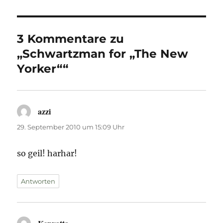
3 Kommentare zu
„Schwartzman for „The New
Yorker““
azzi
sagt:
29. September 2010 um 15:09 Uhr
so geil! harhar!
Antworten