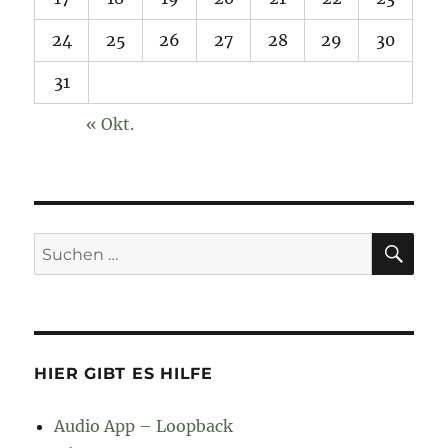
24
25
26
27
28
29
30
31
« Okt.
SU
Suchen
nach:
HIER GIBT ES HILFE
Audio App – Loopback