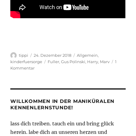
Autor
Veröffentlicht
Kategorien
tippi
24. Dezember 2018
Allgemein
,
am
Schlagwörter
kinderfuersorge
Fuller
,
Gus Polinski
,
Harry
,
Marv
1
zu
Kommentar
Fröhliche
Weihnachten
WILLKOMMEN IN DER MANIKÜRALEN
KENNENLERNSTUNDE!
lass dich treiben. tauch ein und bring glück
herein. labe dich an unseren herzen und