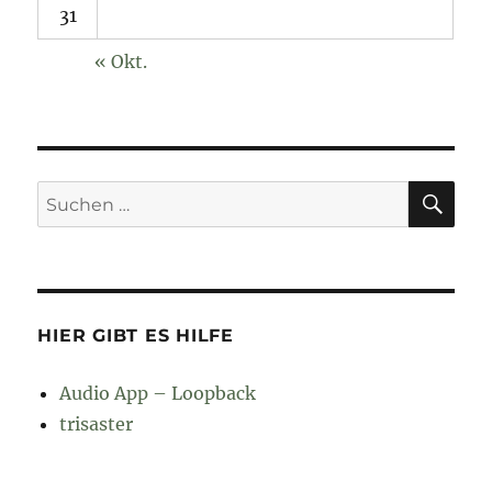
31
« Okt.
SU
Suchen
nach:
HIER GIBT ES HILFE
Audio App – Loopback
trisaster