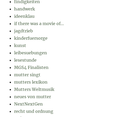
findigkeiten
handwerk
ideenklau
if there was a movie of…
jagdtrieb
kinderfuersorge
kunst
leibesuebungen
lesestunde
MGS4 Finalisten
mutter singt
mutters lexikon
Mutters Weltmusik
neues von mutter
NextNextGen
recht und ordnung