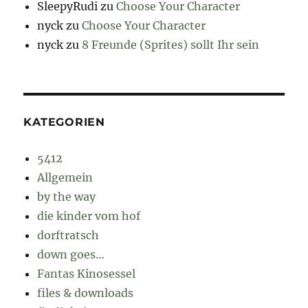
SleepyRudi
zu
Choose Your Character
nyck
zu
Choose Your Character
nyck
zu
8 Freunde (Sprites) sollt Ihr sein
KATEGORIEN
5412
Allgemein
by the way
die kinder vom hof
dorftratsch
down goes…
Fantas Kinosessel
files & downloads