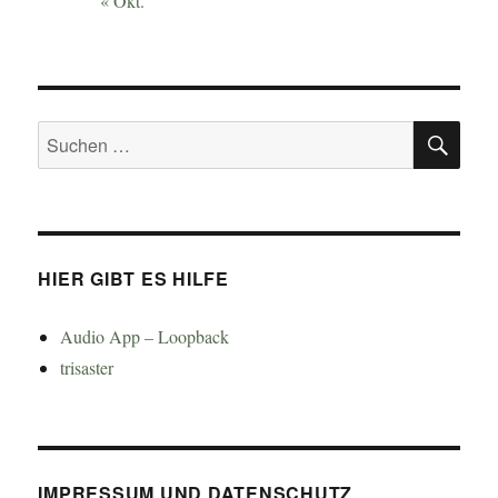
« Okt.
SU
Suchen
nach:
HIER GIBT ES HILFE
Audio App – Loopback
trisaster
IMPRESSUM UND DATENSCHUTZ