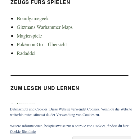
ZEUGS FÜRS SPIELEN
Boardgamegeek
Gitzmans Warhammer Maps
Magierspiele
Pokémon Go – Übersicht
Radaddel
ZUM LESEN UND LERNEN
Euroncap
Datenschutz und Cookies: Diese Website verwendet Cookies. Wenn du die Website
Tong
weiterhin nutzt, stimmst du der Verwendung von Cookies zu.
Weitere Informationen, beispielsweise zur Kontrolle von Cookies, findest du hier:
Cookie-Richtlinie
muttererde
Impressum und Datenschutz
Stolz präsentiert von