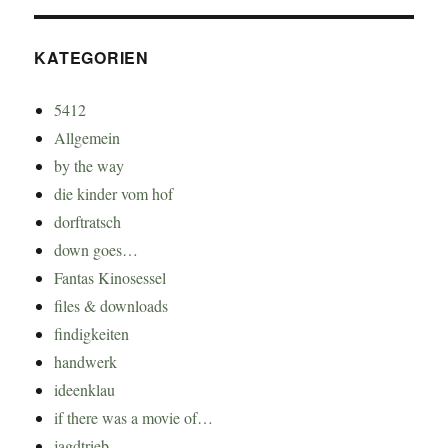
KATEGORIEN
5412
Allgemein
by the way
die kinder vom hof
dorftratsch
down goes…
Fantas Kinosessel
files & downloads
findigkeiten
handwerk
ideenklau
if there was a movie of…
jagdtrieb