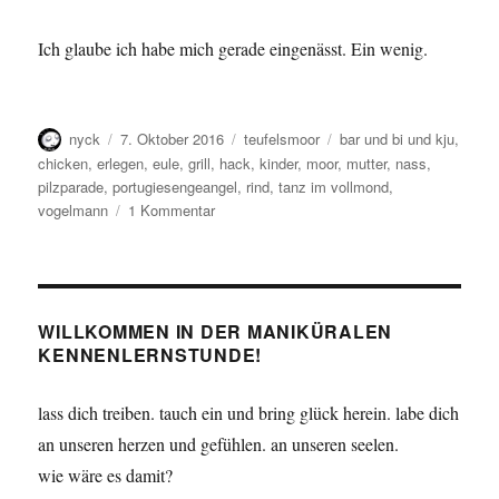
Ich glaube ich habe mich gerade eingenässt. Ein wenig.
Autor
Veröffentlicht
Kategorien
Schlagwörter
nyck
7. Oktober 2016
teufelsmoor
bar und bi und kju
,
am
chicken
,
erlegen
,
eule
,
grill
,
hack
,
kinder
,
moor
,
mutter
,
nass
,
pilzparade
,
portugiesengeangel
,
rind
,
tanz im vollmond
,
zu
vogelmann
1 Kommentar
Moor
Burning,
Mother
Dancing
WILLKOMMEN IN DER MANIKÜRALEN
KENNENLERNSTUNDE!
lass dich treiben. tauch ein und bring glück herein. labe dich
an unseren herzen und gefühlen. an unseren seelen.
wie wäre es damit?