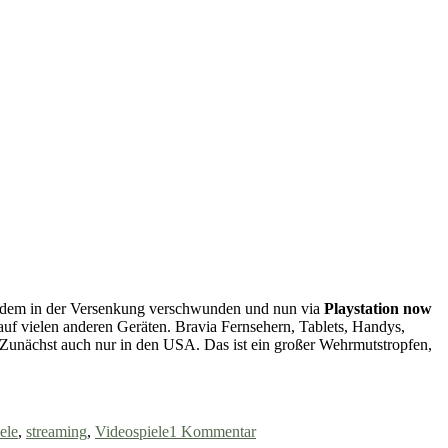
itdem in der Versenkung verschwunden und nun via
Playstation now
 auf vielen anderen Geräten. Bravia Fernsehern, Tablets, Handys,
 Zunächst auch nur in den USA. Das ist ein großer Wehrmutstropfen,
zu
Oh
ele
,
streaming
,
Videospiele
1 Kommentar
F***!