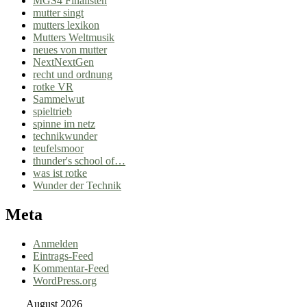
MGS4 Finalisten
mutter singt
mutters lexikon
Mutters Weltmusik
neues von mutter
NextNextGen
recht und ordnung
rotke VR
Sammelwut
spieltrieb
spinne im netz
technikwunder
teufelsmoor
thunder's school of…
was ist rotke
Wunder der Technik
Meta
Anmelden
Eintrags-Feed
Kommentar-Feed
WordPress.org
August 2026