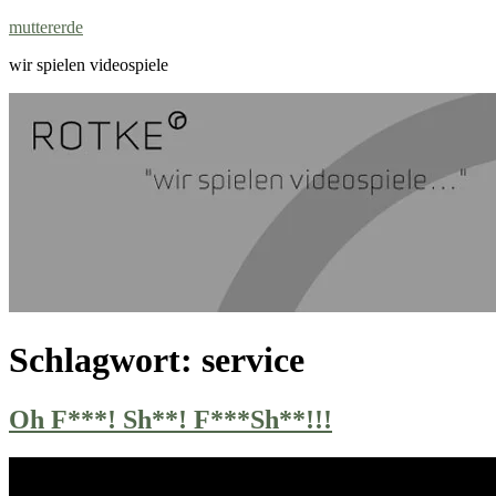
Zum
muttererde
Inhalt
wir spielen videospiele
springen
Schlagwort:
service
Oh F***! Sh**! F***Sh**!!!