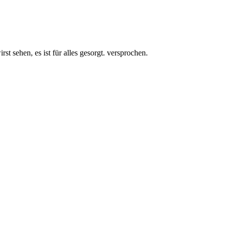
Sh**!
F***Sh**!!!
t sehen, es ist für alles gesorgt. versprochen.