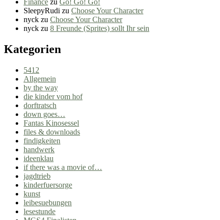
Finance
zu
Go! Go! Go!
SleepyRudi
zu
Choose Your Character
nyck
zu
Choose Your Character
nyck
zu
8 Freunde (Sprites) sollt Ihr sein
Kategorien
5412
Allgemein
by the way
die kinder vom hof
dorftratsch
down goes…
Fantas Kinosessel
files & downloads
findigkeiten
handwerk
ideenklau
if there was a movie of…
jagdtrieb
kinderfuersorge
kunst
leibesuebungen
lesestunde