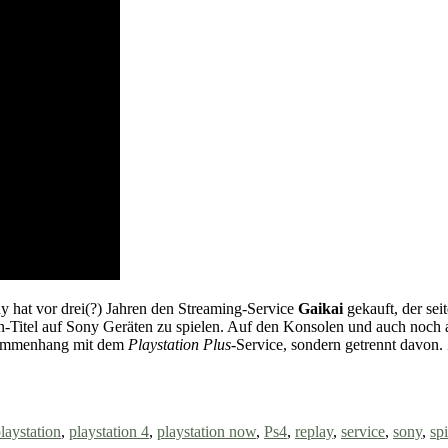
y hat vor drei(?) Jahren den Streaming-Service
Gaikai
gekauft, der se
tion-Titel auf Sony Geräten zu spielen. Auf den Konsolen und auch noch
usammenhang mit dem
Playstation Plus
-Service, sondern getrennt davon.
laystation
,
playstation 4
,
playstation now
,
Ps4
,
replay
,
service
,
sony
,
spi