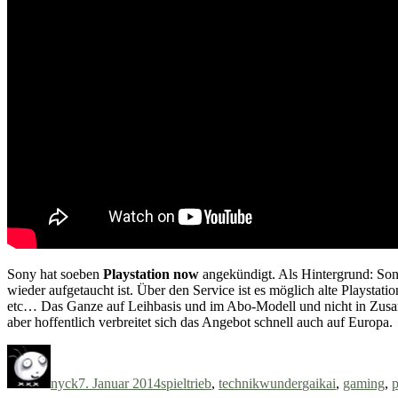
Sony hat soeben
Playstation now
angekündigt. Als Hintergrund: Son
wieder aufgetaucht ist. Über den Service ist es möglich alte Playsta
etc… Das Ganze auf Leihbasis und im Abo-Modell und nicht in Z
aber hoffentlich verbreitet sich das Angebot schnell auch auf Europa.
Autor
Veröffentlicht
Kategorien
Schlagwörter
am
nyck
7. Januar 2014
spieltrieb
,
technikwunder
gaikai
,
gaming
,
p