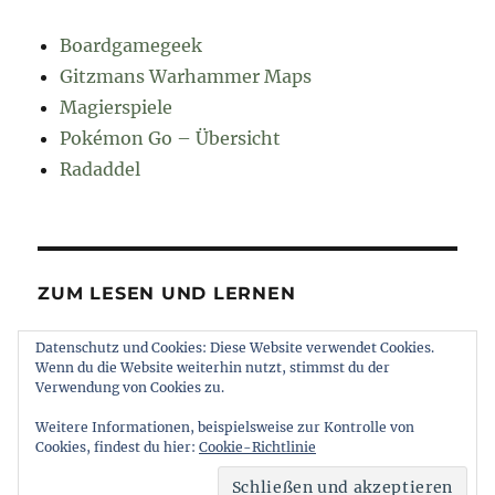
Boardgamegeek
Gitzmans Warhammer Maps
Magierspiele
Pokémon Go – Übersicht
Radaddel
ZUM LESEN UND LERNEN
Datenschutz und Cookies: Diese Website verwendet Cookies.
Euroncap
Wenn du die Website weiterhin nutzt, stimmst du der
Tong
Verwendung von Cookies zu.
Weitere Informationen, beispielsweise zur Kontrolle von
Cookies, findest du hier:
Cookie-Richtlinie
muttererde
Impressum und Datenschutz
Stolz
präsentiert von WordPress