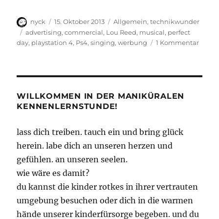
Autor
Veröffentlicht
Kategorien
nyck
15. Oktober 2013
Allgemein
,
technikwunder
am
Schlagwörter
advertising
,
commercial
,
Lou Reed
,
musical
,
perfect
zu
day
,
playstation 4
,
Ps4
,
singing
,
werbung
1 Kommentar
Just
A
Perfec
Day
WILLKOMMEN IN DER MANIKÜRALEN
KENNENLERNSTUNDE!
lass dich treiben. tauch ein und bring glück
herein. labe dich an unseren herzen und
gefühlen. an unseren seelen.
wie wäre es damit?
du kannst die kinder rotkes in ihrer vertrauten
umgebung besuchen oder dich in die warmen
hände unserer kinderfürsorge begeben. und du