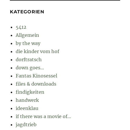
KATEGORIEN
5412
Allgemein
by the way
die kinder vom hof
dorftratsch
down goes…
Fantas Kinosessel
files & downloads
findigkeiten
handwerk
ideenklau
if there was a movie of…
jagdtrieb