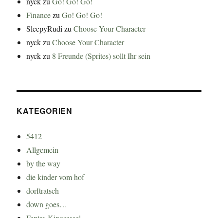
nyck
zu
Go! Go! Go!
Finance
zu
Go! Go! Go!
SleepyRudi
zu
Choose Your Character
nyck
zu
Choose Your Character
nyck
zu
8 Freunde (Sprites) sollt Ihr sein
KATEGORIEN
5412
Allgemein
by the way
die kinder vom hof
dorftratsch
down goes…
Fantas Kinosessel