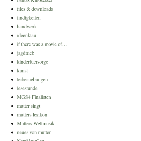
files & downloads
findigkeiten
handwerk
ideenklau
if there was a movie of…
jagdtrieb
kinderfuersorge
kunst
leibesuebungen
lesestunde
MGS4 Finalisten
mutter singt
mutters lexikon
Mutters Weltmusik
neues von mutter
NextNextGen