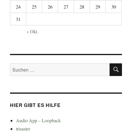
24
25
26
27
28
29
30
31
« Okt.
SU
Suchen
nach:
HIER GIBT ES HILFE
Audio App – Loopback
trisaster