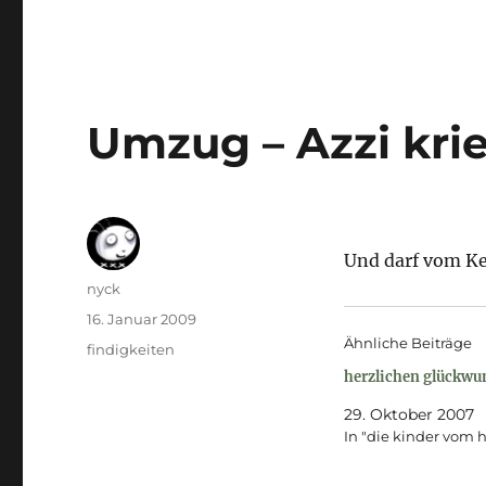
Umzug – Azzi kr
Und darf vom Ke
Autor
nyck
Veröffentlicht
16. Januar 2009
am
Ähnliche Beiträge
Kategorien
findigkeiten
herzlichen glückwu
29. Oktober 2007
In "die kinder vom h