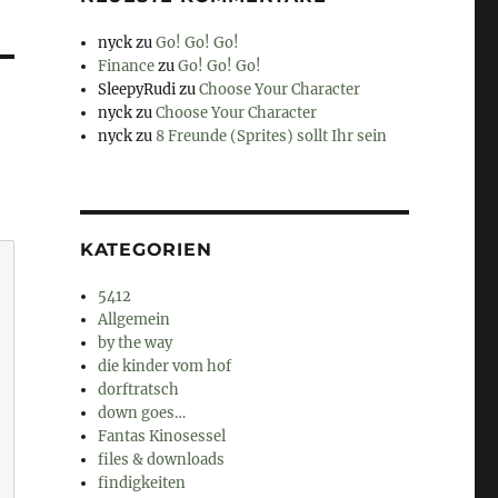
nyck
zu
Go! Go! Go!
Finance
zu
Go! Go! Go!
SleepyRudi
zu
Choose Your Character
nyck
zu
Choose Your Character
nyck
zu
8 Freunde (Sprites) sollt Ihr sein
KATEGORIEN
5412
Allgemein
by the way
die kinder vom hof
dorftratsch
down goes…
Fantas Kinosessel
files & downloads
findigkeiten