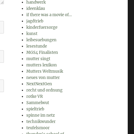
handwerk
ideenklau
if there was a movie of…
jagdtrieb
kinderfuersorge
kunst
leibesuebungen
lesestunde
MGS4 Finalisten
mutter singt
mutters lexikon
Mutters Weltmusik
neues von mutter
NextNextGen
recht und ordnung
rotke VR
Sammelwut
spieltrieb
spinne im netz
technikwunder
teufelsmoor