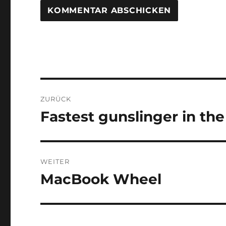
Beitragsnavigation
ZURÜCK
Fastest gunslinger in the
Vorheriger
Beitrag:
WEITER
MacBook Wheel
Nächster
Beitrag: