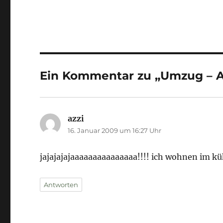
Ein Kommentar zu „Umzug – A
azzi
sagt:
16. Januar 2009 um 16:27 Uhr
jajajajajaaaaaaaaaaaaaaa!!!! ich wohnen im kü
Antworten