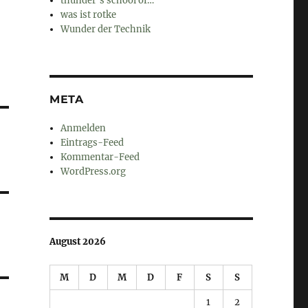
thunder's school of…
was ist rotke
Wunder der Technik
META
Anmelden
Eintrags-Feed
Kommentar-Feed
WordPress.org
August 2026
M
D
M
D
F
S
S
1
2