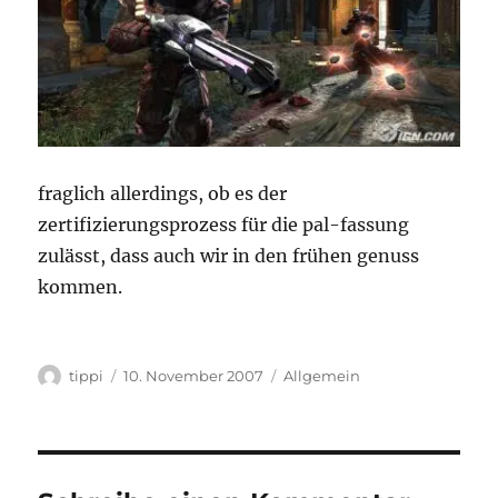
fraglich allerdings, ob es der
zertifizierungsprozess für die pal-fassung
zulässt, dass auch wir in den frühen genuss
kommen.
Autor
Veröffentlicht
Kategorien
tippi
10. November 2007
Allgemein
am