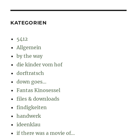
KATEGORIEN
5412
Allgemein
by the way
die kinder vom hof
dorftratsch
down goes…
Fantas Kinosessel
files & downloads
findigkeiten
handwerk
ideenklau
if there was a movie of…