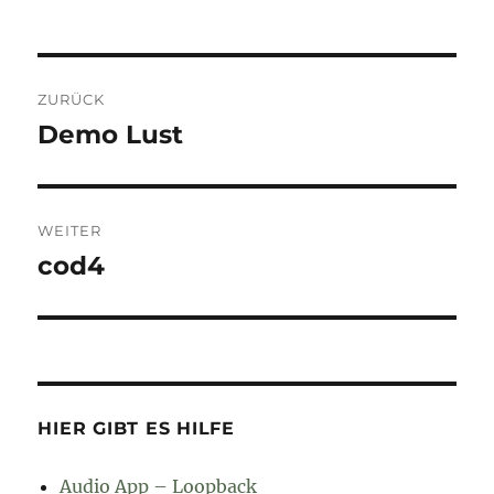
Beitragsnavigation
ZURÜCK
Demo Lust
Vorheriger
Beitrag:
WEITER
cod4
Nächster
Beitrag:
HIER GIBT ES HILFE
Audio App – Loopback